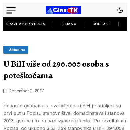
PRAVILA KORIŠTENJA
O NAMA
KONTAKT
P
- Aktuelno
U BiH više od 290.000 osoba s
poteškoćama
December 2, 2017
Podaci o osobama s invaliditetom u BiH prikupljeni su
prvi put u Popisu stanovništva, domaćinstava i stanova
2013. godine i to na bazi izjave ispitanika. Po rezultatima
Popisa, od ukupno 3.531.159 stanovnika u BiH 294.058