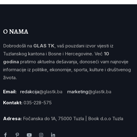
O NAMA
Dobrodošli na
GLAS TK
, vaš pouzdani izvor vijesti iz
Tuzlanskog kantona i Bosne i Hercegovine. Već
10
godina
pratimo aktuelna dešavanja, donoseći vam najnovije
informacije iz politike, ekonomije, sporta, kulture i društvenog
života.
Email:
redakcija
@glastk.ba
marketing
@glastk.ba
Kontakt:
035-228-575
Adresa:
Fočanska do 1A, 75000 Tuzla | Book d.o.o Tuzla