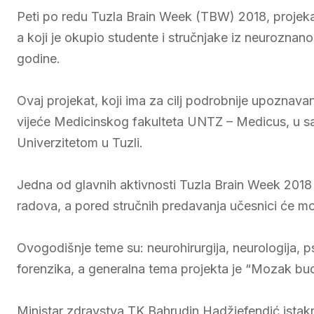
Peti po redu Tuzla Brain Week (TBW) 2018, projekat
a koji je okupio studente i stručnjake iz neuroznano
godine.
Ovaj projekat, koji ima za cilj podrobnije upoznava
vijeće Medicinskog fakulteta UNTZ – Medicus, u s
Univerzitetom u Tuzli.
Jedna od glavnih aktivnosti Tuzla Brain Week 2018
radova, a pored stručnih predavanja učesnici će moć
Ovogodišnje teme su: neurohirurgija, neurologija, psih
forenzika, a generalna tema projekta je “Mozak bud
Ministar zdravstva TK Bahrudin Hadžiefendić istak