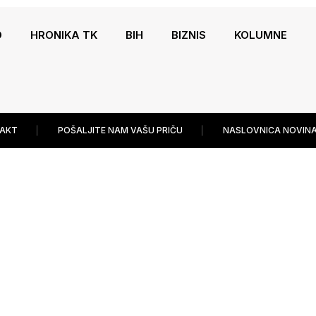
O
HRONIKA TK
BIH
BIZNIS
KOLUMNE
AKT
POŠALJITE NAM VAŠU PRIČU
NASLOVNICA NOVINA