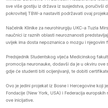
sve više gostiju iz država iz susjedstva, poručivši 
pokrovitelj TBW-a nastaviti podržavati ovaj projek
Načelnik Klinike za neurohirurgiju UKC-a Tuzla Mir
naučnici iz raznih oblasti neuroznanosti predstavlja
uvijek ima dosta nepoznanica o mozgu i njegovim 
Predsjednik Studentskog vijeća Medicinskog fakulte
promocija neuronauke, dodavši da je u okviru ove
gdje će studenti biti ocijenjivanji, te dobiti certifi
Ovo je jedini projekat iz Bosne i Hercegovine koji
Fondacije (New York, USA) i Federacija europskih 
ove inicijative.