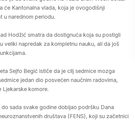
da će Kantonalna vlada, koja je ovogodišnji
at u narednom periodu.
sad Hodžić smatra da dostignuća koja su postigli
ju veliki napredak za kompletnu nauku, ali da još
funkcijama.
ta Sejfo Begić ističe da je cilj sedmice mozga
 sedmice jedan dio posvećen naučnim radovima,
kate Ljekarske komore.
 je do sada svake godine dobijao podršku Dana
neuroznanstvenih društava (FENS), koji su začetnici