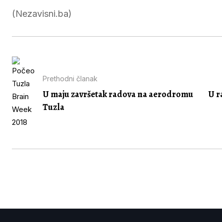
(Nezavisni.ba)
Prethodni članak
U maju završetak radova na aerodromu
U r
Tuzla