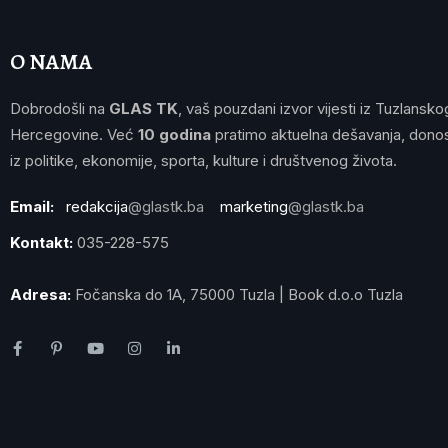
O NAMA
Dobrodošli na
GLAS TK
, vaš pouzdani izvor vijesti iz Tuzlansko
Hercegovine. Već
10 godina
pratimo aktuelna dešavanja, donos
iz politike, ekonomije, sporta, kulture i društvenog života.
Email:
redakcija
@glastk.ba
marketing
@glastk.ba
Kontakt:
035-228-575
Adresa:
Fočanska do 1A, 75000 Tuzla | Book d.o.o Tuzla