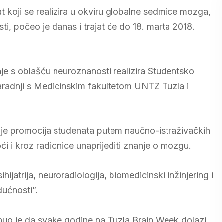
 koji se realizira u okviru globalne sedmice mozga,
sti, počeo je danas i trajat će do 18. marta 2018.
nje s oblašću neuroznanosti realizira Studentsko
aradnji s Medicinskim fakultetom UNTZ Tuzla i
 je promocija studenata putem naučno-istraživačkih
i i kroz radionice unaprijediti znanje o mozgu.
ijatrija, neuroradiologija, biomedicinski inžinjering i
ućnosti”.
nuo je da svake godine na Tuzla Brain Week dolazi