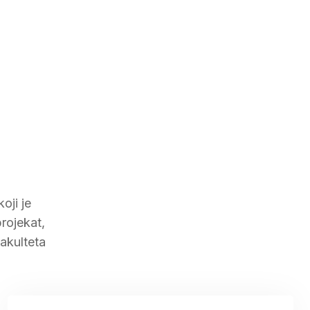
oji je
rojekat,
akulteta