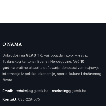
O NAMA
Dobrodošli na
GLAS TK
, vaš pouzdani izvor vijesti iz
Tuzlanskog kantona i Bosne i Hercegovine. Već
10
godina
pratimo aktuelna dešavanja, donoseći vam najnovije
informacije iz politike, ekonomije, sporta, kulture i društvenog
života.
Email:
redakcija
@glastk.ba
marketing
@glastk.ba
Kontakt:
035-228-575