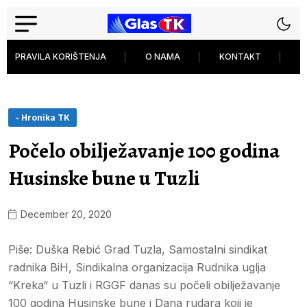
PRAVILA KORIŠTENJA
O NAMA
KONTAKT
P
- Hronika TK
Počelo obilježavanje 100 godina
Husinske bune u Tuzli
December 20, 2020
Piše: Duška Rebić Grad Tuzla, Samostalni sindikat
radnika BiH, Sindikalna organizacija Rudnika uglja
“Kreka“ u Tuzli i RGGF danas su počeli obilježavanje
100 godina Husinske bune i Dana rudara koji je