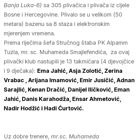
Banja Luka-6)
sa 305 plivačica i plivača iz cijele
Bosne i Hercegovine. Plivalo se u velikom (50
metara) bazenu sa 8 staza i elektronskim
mjerenjem vremena.
Prema riječima šefa Stručnog štaba PK Alpamm
Tuzla, mr. sc. Muhameda Smajlefendića, za ovaj
plivački klub nastupili je 13 takmičara (4 djevojčice
i 9 dječaka):
Ema Jahić, Asja Zolotić, Zerina
Vrabac , Arijana Imamović, Emir Jusičić, Adnan
Sarajlić, Kenan Dračić, Danijel Iličković, Eman
Jahić, Danis Karahodža, Ensar Ahmetović,
Nadir Hodžić i Hadi Ćurtović.
Uz dobre trenere,
mr.sc. Muhameda