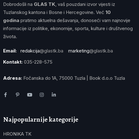
Dobrodošli na
GLAS TK
, vaš pouzdani izvor vijesti iz
Tuzlanskog kantona i Bosne i Hercegovine. Već
10
godina
pratimo aktuelna dešavanja, donoseći vam najnovije
informacije iz politike, ekonomije, sporta, kulture i društvenog
života.
Email:
redakcija
@glastk.ba
marketing
@glastk.ba
Kontakt:
035-228-575
Adresa:
Fočanska do 1A, 75000 Tuzla | Book d.o.o Tuzla
Najpopularnije kategorije
HRONIKA TK