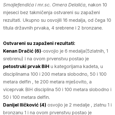
Smajlefendića i mr.sc. Omera Delalića
, nakon 10
mjeseci bez takmičenja ostvareni su zapaženi
rezultati. Ukupno su osvojili 16 medalja, od čega 10
titula državnih prvaka, 4 srebrene i 2 bronzane.
Ostvareni su zapaženi rezultati:
Kenan Dračić (6)
-osvojio je 6 medalja(5zlatnih, 1
srebrenu) i na ovom prvenstvu postao je
petostruki prvak BiH
u kategorijama kadeta, u
disciplinama 100 i 200 metara slobodno, 50 i 100
metara delfin , te 200 metara mješovito, a
viceprvak BiH disciplina 50 i 100 metara slobodno i
50 i 100 metara delfin.
Danijel Iličković (4)
osvojio je 2 medalje , zlatnu 1 i
bronzanu 1 i na ovom prvenstvu postao je