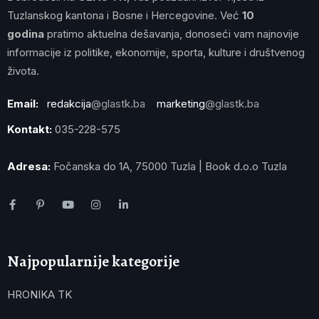
Tuzlanskog kantona i Bosne i Hercegovine. Već
10
godina
pratimo aktuelna dešavanja, donoseći vam najnovije
informacije iz politike, ekonomije, sporta, kulture i društvenog
života.
Email:
redakcija
@glastk.ba
marketing
@glastk.ba
Kontakt:
035-228-575
Adresa:
Fočanska do 1A, 75000 Tuzla | Book d.o.o Tuzla
Najpopularnije kategorije
HRONIKA TK