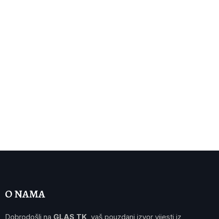
O NAMA
Dobrodošli na
GLAS TK
, vaš pouzdani izvor vijesti iz