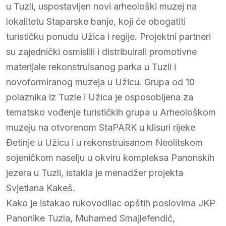
u Tuzli, uspostavljen novi arheološki muzej na
lokalitetu Staparske banje, koji će obogatiti
turističku ponudu Užica i regije. Projektni partneri
su zajednički osmislili i distribuirali promotivne
materijale rekonstruisanog parka u Tuzli i
novoformiranog muzeja u Užicu. Grupa od 10
polaznika iz Tuzle i Užica je osposobljena za
tematsko vođenje turističkih grupa u Arheološkom
muzeju na otvorenom StaPARK u klisuri rijeke
Đetinje u Užicu i u rekonstruisanom Neolitskom
sojeničkom naselju u okviru kompleksa Panonskih
jezera u Tuzli, istakla je menadžer projekta
Svjetlana Kakeš.
Kako je istakao rukovodilac opštih poslovima JKP
Panonike Tuzla, Muhamed Smajlefendić,