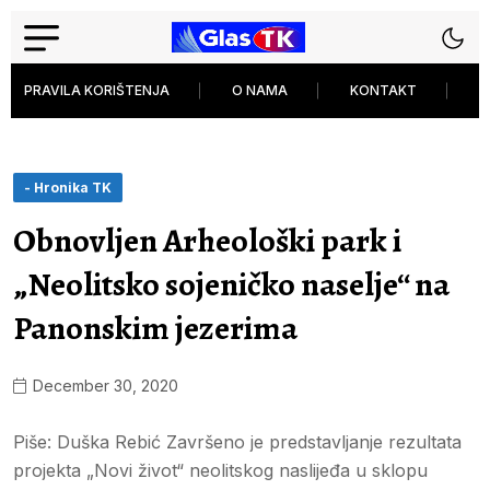
PRAVILA KORIŠTENJA
O NAMA
KONTAKT
P
- Hronika TK
Obnovljen Arheološki park i
„Neolitsko sojeničko naselje“ na
Panonskim jezerima
December 30, 2020
Piše: Duška Rebić Završeno je predstavljanje rezultata
projekta „Novi život“ neolitskog naslijeđa u sklopu