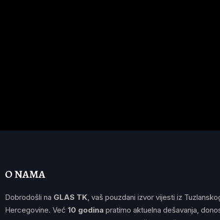
Mujkanović: Nećemo trčati u potrazi za
trenerom
O NAMA
Dobrodošli na
GLAS TK
, vaš pouzdani izvor vijesti iz Tuzlansko
Hercegovine. Već
10 godina
pratimo aktuelna dešavanja, donos