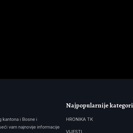
U Tuzlanskom kantonu blagi trend rasta broja
turista
Najpopularnije kategori
g kantona i Bosne i
HRONIKA TK
eći vam najnovije informacije
VIJESTI