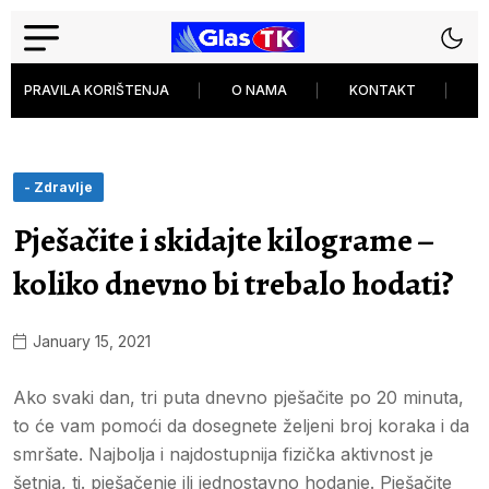
PRAVILA KORIŠTENJA
O NAMA
KONTAKT
P
- Zdravlje
Pješačite i skidajte kilograme –
koliko dnevno bi trebalo hodati?
January 15, 2021
Ako svaki dan, tri puta dnevno pješačite po 20 minuta,
to će vam pomoći da dosegnete željeni broj koraka i da
smršate. Najbolja i najdostupnija fizička aktivnost je
šetnja, tj. pješačenje ili jednostavno hodanje. Pješačite