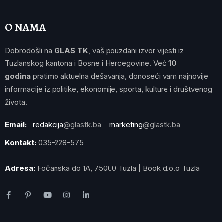
O NAMA
Dobrodošli na
GLAS TK
, vaš pouzdani izvor vijesti iz
Tuzlanskog kantona i Bosne i Hercegovine. Već
10
godina
pratimo aktuelna dešavanja, donoseći vam najnovije
informacije iz politike, ekonomije, sporta, kulture i društvenog
života.
Email:
redakcija
@glastk.ba
marketing
@glastk.ba
Kontakt:
035-228-575
Adresa:
Fočanska do 1A, 75000 Tuzla | Book d.o.o Tuzla