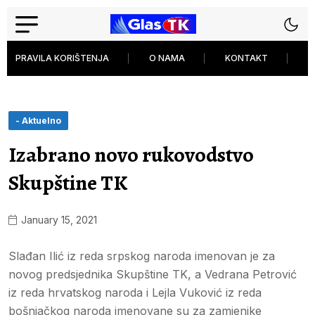
PRAVILA KORIŠTENJA
O NAMA
KONTAKT
P
- Aktuelno
Izabrano novo rukovodstvo
Skupštine TK
January 15, 2021
Slađan Ilić iz reda srpskog naroda imenovan je za
novog predsjednika Skupštine TK, a Vedrana Petrović
iz reda hrvatskog naroda i Lejla Vuković iz reda
bošnjačkog naroda imenovane su za zamjenike