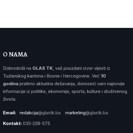
O NAMA
Dobrodošli na
GLAS TK
, vaš pouzdani izvor vijesti iz
Tuzlanskog kantona i Bosne i Hercegovine. Već
10
godina
pratimo aktuelna dešavanja, donoseći vam najnovije
informacije iz politike, ekonomije, sporta, kulture i društvenog
života.
Email:
redakcija
@glastk.ba
marketing
@glastk.ba
Kontakt:
035-228-575