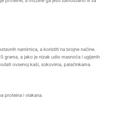
e proteine, a možete ga jesti samostalno ili sa
tavnih namirnica, a koristiti na brojne načine.
 grama, a jako je nizak udio masnoća i ugljenih
 dodati ovsenoj kaši, sokovima, palačinkama.
a proteina i vlakana.