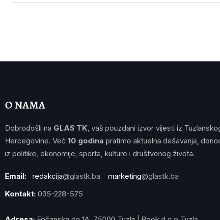
O NAMA
Dobrodošli na
GLAS TK
, vaš pouzdani izvor vijesti iz Tuzlansko
Hercegovine. Već
10 godina
pratimo aktuelna dešavanja, donos
iz politike, ekonomije, sporta, kulture i društvenog života.
Email:
redakcija
@glastk.ba
marketing
@glastk.ba
Kontakt:
035-228-575
Adresa:
Fočanska do 1A, 75000 Tuzla | Book d.o.o Tuzla