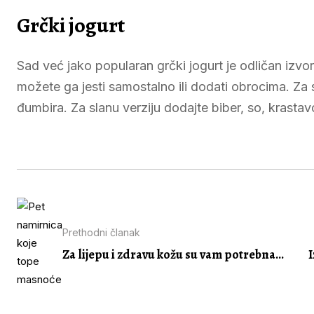
Grčki jogurt
Sad već jako popularan grčki jogurt je odličan izvo
možete ga jesti samostalno ili dodati obrocima. Za 
đumbira. Za slanu verziju dodajte biber, so, krastavc
Prethodni članak
Za lijepu i zdravu kožu su vam potrebna...