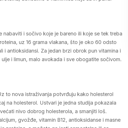
nabaviti i sočivo koje je bareno ili koje se tek treba
proteina, uz 16 grama vlakana, što je oko 60 odsto
i i antioksidansi. Za jedan brzi obrok pun vitamina i
 ulje i limun, malo avokada i sve obogatite sočivom.
z to nova istraživanja potvrđuju kako holesterol
j na holesterol. Ustvari je jedna studija pokazala
ćati nivo dobrog holesterola, a smanjiti loš.
alcijum, gvožđe, vitamin B12, antioksidanse i masne