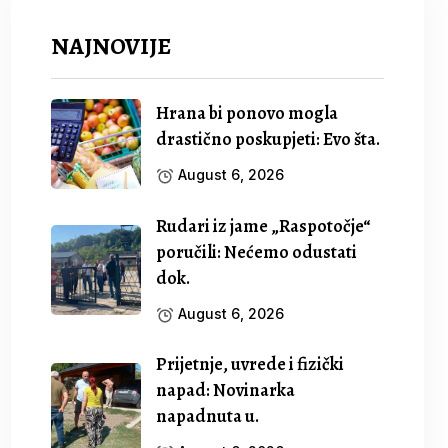
NAJNOVIJE
Hrana bi ponovo mogla
drastično poskupjeti: Evo šta.
August 6, 2026
Rudari iz jame „Raspotočje“
poručili: Nećemo odustati
dok.
August 6, 2026
Prijetnje, uvrede i fizički
napad: Novinarka
napadnuta u.