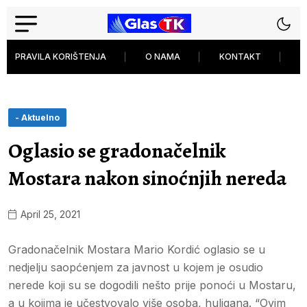
PRAVILA KORIŠTENJA
O NAMA
KONTAKT
P
- Aktuelno
Oglasio se gradonačelnik
Mostara nakon sinoćnjih nereda
April 25, 2021
Gradonačelnik Mostara Mario Kordić oglasio se u
nedjelju saopćenjem za javnost u kojem je osudio
nerede koji su se dogodili nešto prije ponoći u Mostaru,
a u kojima je učestvovalo više osoba, huligana. “Ovim