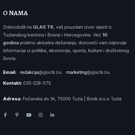
O NAMA
Dobrodošli na
GLAS TK
, vaš pouzdani izvor vijesti iz
Tuzlanskog kantona i Bosne i Hercegovine. Već
10
godina
pratimo aktuelna dešavanja, donoseći vam najnovije
informacije iz politike, ekonomije, sporta, kulture i društvenog
života.
Email:
redakcija
@glastk.ba
marketing
@glastk.ba
Kontakt:
035-228-575
Adresa:
Fočanska do 1A, 75000 Tuzla | Book d.o.o Tuzla