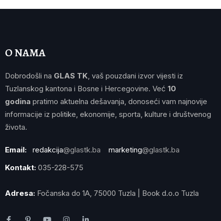
O NAMA
Dobrodošli na
GLAS TK
, vaš pouzdani izvor vijesti iz
Tuzlanskog kantona i Bosne i Hercegovine. Već
10
godina
pratimo aktuelna dešavanja, donoseći vam najnovije
informacije iz politike, ekonomije, sporta, kulture i društvenog
života.
Email:
redakcija
@glastk.ba
marketing
@glastk.ba
Kontakt:
035-228-575
Adresa:
Fočanska do 1A, 75000 Tuzla | Book d.o.o Tuzla