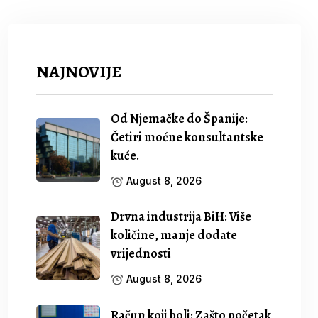
NAJNOVIJE
Od Njemačke do Španije:
Četiri moćne konsultantske
kuće.
August 8, 2026
Drvna industrija BiH: Više
količine, manje dodate
vrijednosti
August 8, 2026
Račun koji boli: Zašto početak