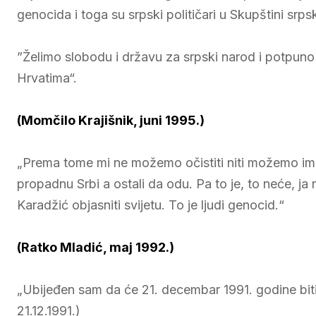
genocida i toga su srpski političari u Skupštini srps
”Želimo slobodu i državu za srpski narod i potpun
Hrvatima“.
(Momčilo Krajišnik, juni 1995.)
„Prema tome mi ne možemo očistiti niti možemo imat
propadnu Srbi a ostali da odu. Pa to je, to neće, j
Karadžić objasniti svijetu. To je lјudi genocid.“
(Ratko Mladić, maj 1992.)
„Ubijeđen sam da će 21. decembar 1991. godine biti
21.12.1991.)