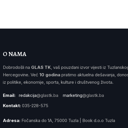
O NAMA
Dobrodošli na
GLAS TK
, vaš pouzdani izvor vijesti iz Tuzlansko
Hercegovine. Već
10 godina
pratimo aktuelna dešavanja, donos
iz politike, ekonomije, sporta, kulture i društvenog života.
Email:
redakcija
@glastk.ba
marketing
@glastk.ba
Kontakt:
035-228-575
Adresa:
Fočanska do 1A, 75000 Tuzla | Book d.o.o Tuzla