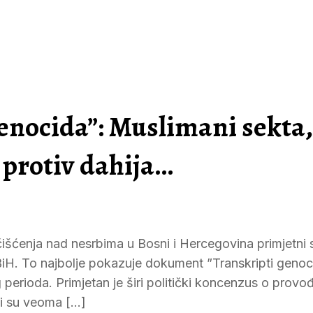
genocida”: Muslimani sekta,
 protiv dahija…
čišćenja nad nesrbima u Bosni i Hercegovina primjetni 
iH. To najbolje pokazuje dokument ”Transkripti genoci
g perioda. Primjetan je širi politički koncenzus o provo
ji su veoma […]