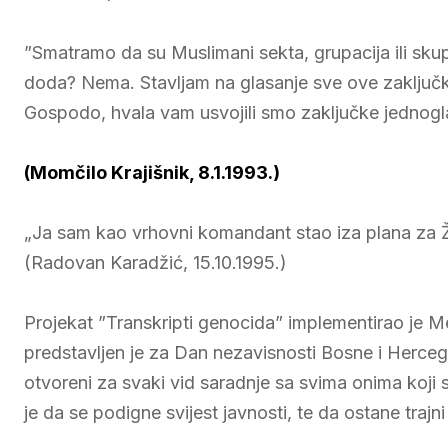
”Smatramo da su Muslimani sekta, grupacija ili skupi
doda? Nema. Stavlјam na glasanje sve ove zaklјučke
Gospodo, hvala vam usvojili smo zaklјučke jednogl
(Momčilo Krajišnik, 8.1.1993.)
„Ja sam kao vrhovni komandant stao iza plana za Ž
(Radovan Karadžić, 15.10.1995.)
Projekat ”Transkripti genocida” implementirao je M
predstavljen je za Dan nezavisnosti Bosne i Herceg
otvoreni za svaki vid saradnje sa svima onima koji s
je da se podigne svijest javnosti, te da ostane trajni 