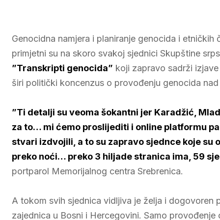
Genocidna namjera i planiranje genocida i etničkih
primjetni su na skoro svakoj sjednici Skupštine sr
”Transkripti genocida”
koji zapravo sadrži izjave 
širi politički koncenzus o provođenju genocida na
”Ti detalji su veoma šokantni jer Karadžić, Mlad
za to… mi ćemo proslijediti i online platformu 
stvari izdvojili, a to su zapravo sjednce koje su
preko noći… preko 3 hiljade stranica ima, 59 sj
portparol Memorijalnog centra Srebrenica.
A tokom svih sjednica vidljiva je želja i dogovoren
zajednica u Bosni i Hercegovini. Samo provođenje o