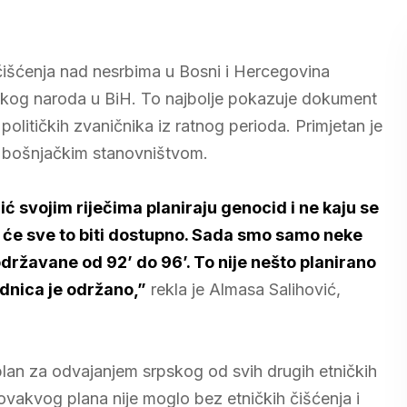
 čišćenja nad nesrbima u Bosni i Hercegovina
pskog naroda u BiH. To najbolje pokazuje dokument
političkih zvaničnika iz ratnog perioda. Primjetan je
d bošnjačkim stanovništvom.
ić svojim riječima planiraju genocid i ne kaju se
pa će sve to biti dostupno. Sada smo samo neke
 održavane od 92’ do 96’. To nije nešto planirano
ednica je održano,”
rekla je Almasa Salihović,
 plan za odvajanjem srpskog od svih drugih etničkih
vakvog plana nije moglo bez etničkih čišćenja i