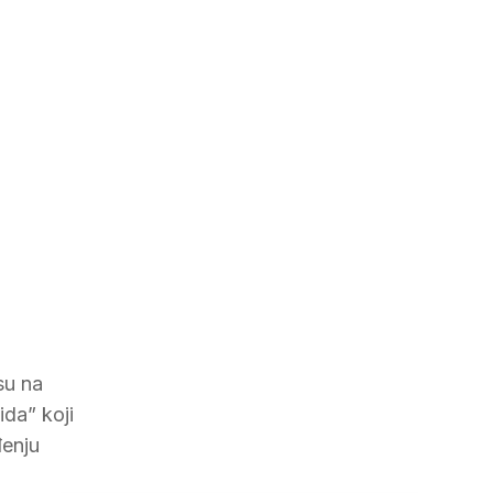
su na
da” koji
đenju