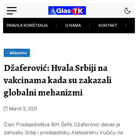
PRAVILA KORIŠTENJA
O NAMA
KONTAKT
P
- Aktuelno
Džaferović: Hvala Srbiji na
vakcinama kada su zakazali
globalni mehanizmi
March 2, 2021
Član Predsjedništva BiH Šefik Džaferović danas je
zahvalio Srbiji i predsjedniku Aleksandru Vučiću na