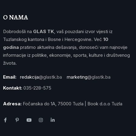
O NAMA
Dobrodošli na
GLAS TK
, vaš pouzdani izvor vijesti iz
Tuzlanskog kantona i Bosne i Hercegovine. Već
10
godina
pratimo aktuelna dešavanja, donoseći vam najnovije
informacije iz politike, ekonomije, sporta, kulture i društvenog
života.
Email:
redakcija
@glastk.ba
marketing
@glastk.ba
Kontakt:
035-228-575
Adresa:
Fočanska do 1A, 75000 Tuzla | Book d.o.o Tuzla