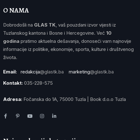
O NAMA
Dobrodošli na
GLAS TK
, vaš pouzdani izvor vijesti iz
Tuzlanskog kantona i Bosne i Hercegovine. Već
10
godina
pratimo aktuelna dešavanja, donoseći vam najnovije
informacije iz politike, ekonomije, sporta, kulture i društvenog
života.
Email:
redakcija
@glastk.ba
marketing
@glastk.ba
Kontakt:
035-228-575
Adresa:
Fočanska do 1A, 75000 Tuzla | Book d.o.o Tuzla