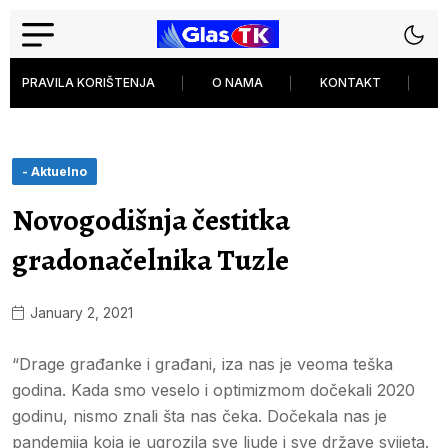
PRAVILA KORIŠTENJA
O NAMA
KONTAKT
P
- Aktuelno
Novogodišnja čestitka
gradonačelnika Tuzle
January 2, 2021
“Drage građanke i građani, iza nas je veoma teška
godina. Kada smo veselo i optimizmom dočekali 2020
godinu, nismo znali šta nas čeka. Dočekala nas je
pandemija koja je ugrozila sve ljude i sve države svijeta.