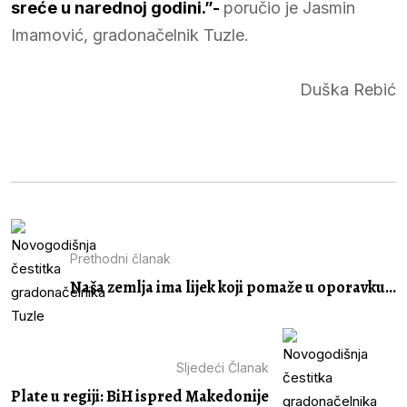
sreće u narednoj godini.”-
poručio je Jasmin
Imamović, gradonačelnik Tuzle.
Duška Rebić
Prethodni članak
Naša zemlja ima lijek koji pomaže u oporavku...
Sljedeći Članak
Plate u regiji: BiH ispred Makedonije