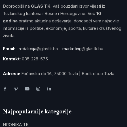
Dobrodošli na
GLAS TK
, vaš pouzdani izvor vijesti iz
Tuzlanskog kantona i Bosne i Hercegovine. Već
10
godina
pratimo aktuelna dešavanja, donoseći vam najnovije
informacije iz politike, ekonomije, sporta, kulture i društvenog
života.
Email:
redakcija
@glastk.ba
marketing
@glastk.ba
Kontakt:
035-228-575
Adresa:
Fočanska do 1A, 75000 Tuzla | Book d.o.o Tuzla
Najpopularnije kategorije
HRONIKA TK