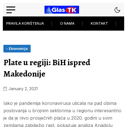
PRAVILA KORIŠTENJA
O NAMA
KONTAKT
P
- Ekonomija
Plate u regiji: BiH ispred
Makedonije
January 2, 2021
Iako je pandemija koronavirusa uticala na pad obima
poslovanja u brojnim sektorima u regionu interesantno
je da je nivo prosječnih plaća u 2020. godini u svim
zemljama zabilježio rast, pokazuje analiza Anadolu