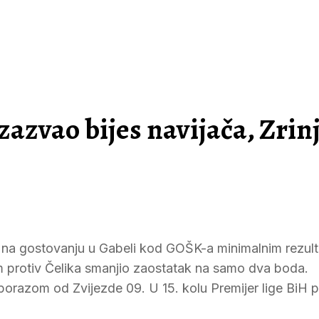
zazvao bijes navijača, Zrin
je na gostovanju u Gabeli kod GOŠK-a minimalnim rezult
dom protiv Čelika smanjio zaostatak na samo dva boda.
 porazom od Zvijezde 09. U 15. kolu Premijer lige BiH 