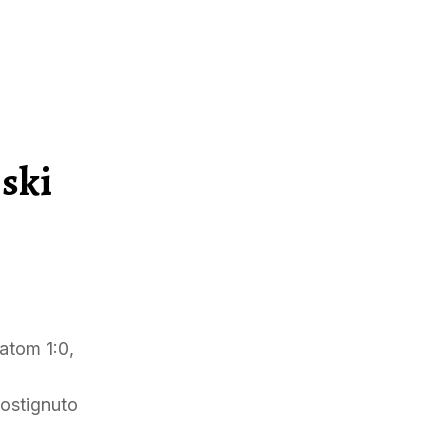
jski
atom 1:0,
postignuto