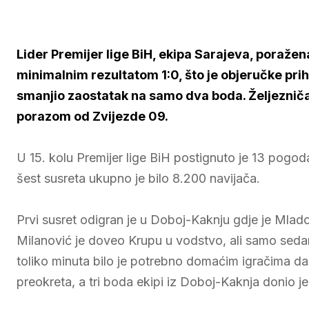
Lider Premijer lige BiH, ekipa Sarajeva, poraže
minimalnim rezultatom 1:0, što je objeručke prihv
smanjio zaostatak na samo dva boda. Željezniča
porazom od Zvijezde 09.
U 15. kolu Premijer lige BiH postignuto je 13 pogod
šest susreta ukupno je bilo 8.200 navijača.
Prvi susret odigran je u Doboj-Kaknju gdje je Mlado
Milanović je doveo Krupu u vodstvo, ali samo seda
toliko minuta bilo je potrebno domaćim igračima da
preokreta, a tri boda ekipi iz Doboj-Kaknja donio j