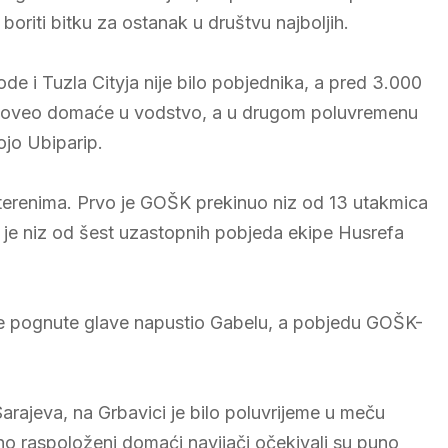
riti bitku za ostanak u društvu najboljih.
 i Tuzla Cityja nije bilo pobjednika, a pred 3.000
 je doveo domaće u vodstvo, a u drugom poluvremenu
ojo Ubiparip.
 terenima. Prvo je GOŠK prekinuo niz od 13 utakmica
 je niz od šest uzastopnih pobjeda ekipe Husrefa
u je pognute glave napustio Gabelu, a pobjedu GOŠK-
rajeva, na Grbavici je bilo poluvrijeme u meču
dno raspoloženi domaći navijači očekivali su puno