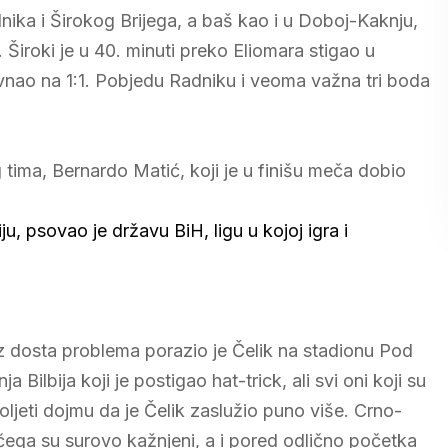
nika i Širokog Brijega, a baš kao i u Doboj-Kaknju,
Široki je u 40. minuti preko Eliomara stigao u
nao na 1:1. Pobjedu Radniku i veoma važna tri boda
tima, Bernardo Matić, koji je u finišu meča dobio
ju, psovao je državu BiH, ligu u kojoj igra i
 uz dosta problema porazio je Čelik na stadionu Pod
Bilbija koji je postigao hat-trick, ali svi oni koji su
jeti dojmu da je Čelik zaslužio puno više. Crno-
og čega su surovo kažnjeni, a i pored odlično početka