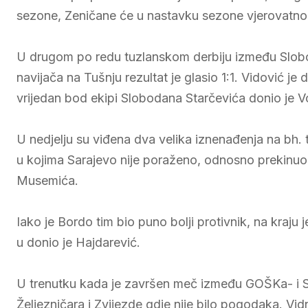
sezone, Zeničane će u nastavku sezone vjerovatno bo
U drugom po redu tuzlanskom derbiju između Slobode
navijača na Tušnju rezultat je glasio 1:1. Vidović
vrijedan bod ekipi Slobodana Starčevića donio je V
U nedjelju su viđena dva velika iznenađenja na bh.
u kojima Sarajevo nije poraženo, odnosno prekinuo
Musemića.
Iako je Bordo tim bio puno bolji protivnik, na kraj
u donio je Hajdarević.
U trenutku kada je završen meč između GOŠKa- i Sa
Željezničara i Zvijezde gdje nije bilo pogodaka. Vi