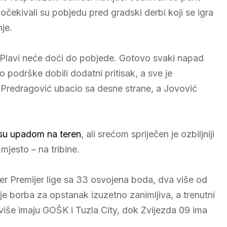
očekivali su pobjedu pred gradski derbi koji se igra
je.
 Plavi neće doći do pobjede. Gotovo svaki napad
o podrške dobili dodatni pritisak, a sve je
 Predragović ubacio sa desne strane, a Jovović
 su upadom na teren
, ali srećom spriječen je ozbiljniji
 mjesto – na tribine.
ider Premijer lige sa 33 osvojena boda, dva više od
 je borba za opstanak izuzetno zanimljiva, a trenutni
više imaju GOŠK i Tuzla City, dok Zvijezda 09 ima