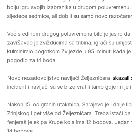
bolju igru svojih izabranika u drugom poluvremenu, 
sljedeće sedmice, ali dobili su samo novo razočaren
Već sredinom drugog poluvremena bilo je jasno da
završavao je zvižducima sa tribina, igrači su umjest
kulminiralo pogotkom Zvijezde u 95. minuti kada je
pogodio za tri boda.
Novo nezadovoljstvo navijači Željezničara
iskazali
incident i navijači su se brzo vratili tamo gdje im je i
Nakon 15. odigranih utakmica, Sarajevo je i dalje l
Zrinjskog i pet više od Željezničara. Treba istaći da
fenjeraš je ekipa Krupe koja ima 12 bodova. Jedan 
14 bodova.