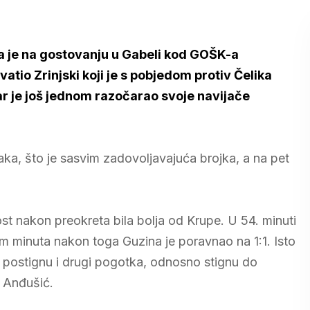
na je na gostovanju u Gabeli kod GOŠK-a
atio Zrinjski koji je s pobjedom protiv Čelika
r je još jednom razočarao svoje navijače
aka, što je sasvim zadovoljavajuća brojka, a na pet
st nakon preokreta bila bolja od Krupe. U 54. minuti
m minuta nakon toga Guzina je poravnao na 1:1. Isto
 postignu i drugi pogotka, odnosno stignu do
e Anđušić.