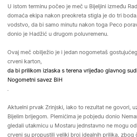
U istom terminu počeo je meč u Bijeljini između Rad
domaća ekipa nakon preokreta stigla je do tri boda. 
vodstvo, da bi samo minutu nakon toga Peco porav
donio je Hadžić u drugom poluvremenu.
Ovaj meč obilježio je i jedan nogometaš gostujućeg 
crveni karton,
da bi prilikom izlaska s terena vrijeđao glavnog sudi
Nogometni savez BiH
.
Aktuelni prvak Zrinjski, iako to rezultat ne govori,
Bijelim brijegom. Plemićima je pobjedu donio Nemanja 
gledali utakmicu u Mostaru jednstavno ne mogu odol
crveni su propustili veliki broj idealnih prilika, zb