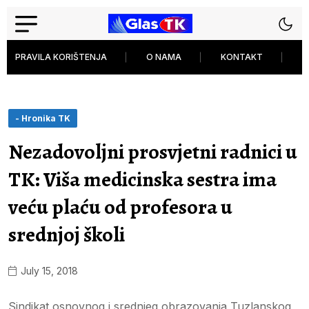
PRAVILA KORIŠTENJA
O NAMA
KONTAKT
P
- Hronika TK
Nezadovoljni prosvjetni radnici u
TK: Viša medicinska sestra ima
veću plaću od profesora u
srednjoj školi
July 15, 2018
Sindikat osnovnog i srednjeg obrazovanja Tuzlanskog