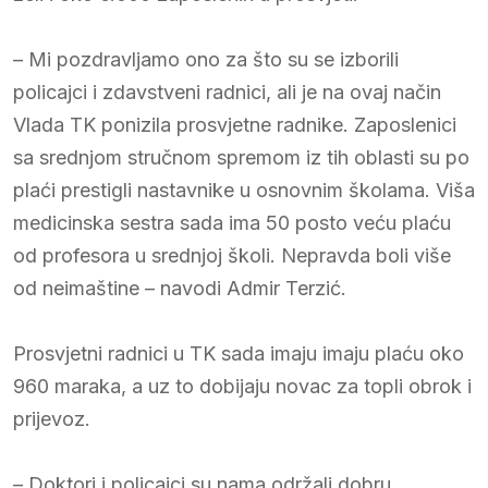
– Mi pozdravljamo ono za što su se izborili
policajci i zdavstveni radnici, ali je na ovaj način
Vlada TK ponizila prosvjetne radnike. Zaposlenici
sa srednjom stručnom spremom iz tih oblasti su po
plaći prestigli nastavnike u osnovnim školama. Viša
medicinska sestra sada ima 50 posto veću plaću
od profesora u srednjoj školi. Nepravda boli više
od neimaštine – navodi Admir Terzić.
Prosvjetni radnici u TK sada imaju imaju plaću oko
960 maraka, a uz to dobijaju novac za topli obrok i
prijevoz.
– Doktori i policajci su nama održali dobru