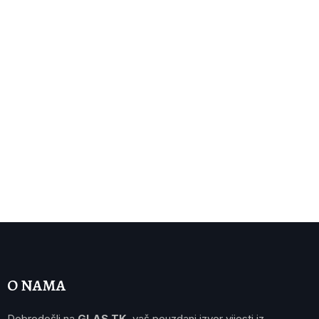
O NAMA
Dobrodošli na
GLAS TK
, vaš pouzdani izvor vijesti iz