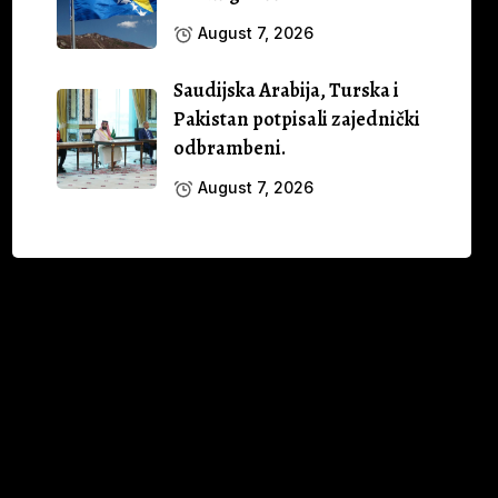
August 7, 2026
Saudijska Arabija, Turska i
Pakistan potpisali zajednički
odbrambeni.
August 7, 2026