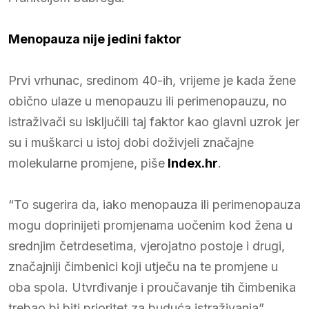
Menopauza nije jedini faktor
Prvi vrhunac, sredinom 40-ih, vrijeme je kada žene
obično ulaze u menopauzu ili perimenopauzu, no
istraživači su isključili taj faktor kao glavni uzrok jer
su i muškarci u istoj dobi doživjeli značajne
molekularne promjene, piše
Index.hr
.
“To sugerira da, iako menopauza ili perimenopauza
mogu doprinijeti promjenama uočenim kod žena u
srednjim četrdesetima, vjerojatno postoje i drugi,
značajniji čimbenici koji utječu na te promjene u
oba spola. Utvrđivanje i proučavanje tih čimbenika
trebao bi biti prioritet za buduća istraživanja”,