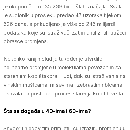
je ukupno činilo 135.239 bioloških značajki. Svaki
je sudionik u prosjeku predao 47 uzoraka tijekom
626 dana, a prikupljeno je više od 246 milijardi
podataka koje su istraživači zatim analizirali tražeći
obrasce promjena.
Nekoliko ranijih studija također je utvrdilo
nelinearne promjene u molekulama povezanim sa
starenjem kod štakora i ljudi, dok su istraživanja na
vinskim mušicama, miševima i zebrastim ribicama
ukazala na postupan proces starenja kod tih vrsta.
Šta se događa u 40-ima i 60-ima?
Snyder i njegov tim primijetili su izrazitu promjenu u