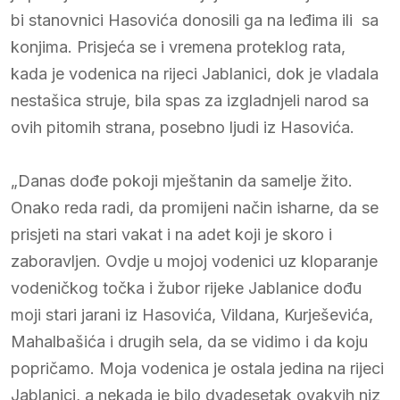
bi stanovnici Hasovića donosili ga na leđima ili sa
konjima. Prisjeća se i vremena proteklog rata,
kada je vodenica na rijeci Jablanici, dok je vladala
nestašica struje, bila spas za izgladnjeli narod sa
ovih pitomih strana, posebno ljudi iz Hasovića.
„Danas dođe pokoji mještanin da samelje žito.
Onako reda radi, da promijeni način isharne, da se
prisjeti na stari vakat i na adet koji je skoro i
zaboravljen. Ovdje u mojoj vodenici uz kloparanje
vodeničkog točka i žubor rijeke Jablanice dođu
moji stari jarani iz Hasovića, Vildana, Kurješevića,
Mahalbašića i drugih sela, da se vidimo i da koju
popričamo. Moja vodenica je ostala jedina na rijeci
Jablanici, a nekada je bilo dvadesetak ovakvih niz