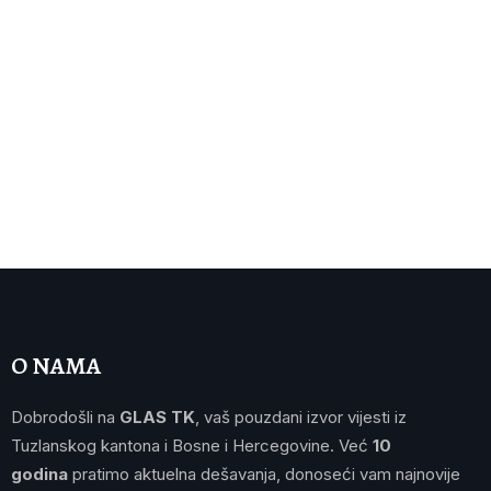
O NAMA
Dobrodošli na
GLAS TK
, vaš pouzdani izvor vijesti iz
Tuzlanskog kantona i Bosne i Hercegovine. Već
10
godina
pratimo aktuelna dešavanja, donoseći vam najnovije