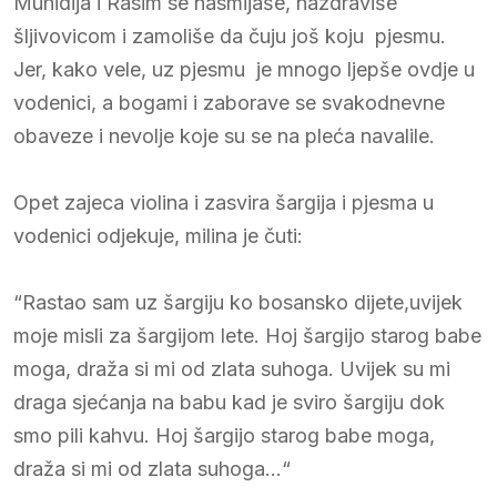
Muhidija i Rasim se nasmijaše, nazdraviše
šljivovicom i zamoliše da čuju još koju pjesmu.
Jer, kako vele, uz pjesmu je mnogo ljepše ovdje u
vodenici, a bogami i zaborave se svakodnevne
obaveze i nevolje koje su se na pleća navalile.
Opet zajeca violina i zasvira šargija i pjesma u
vodenici odjekuje, milina je čuti:
“Rastao sam uz šargiju ko bosansko dijete,uvijek
moje misli za šargijom lete. Hoj šargijo starog babe
moga, draža si mi od zlata suhoga. Uvijek su mi
draga sjećanja na babu kad je sviro šargiju dok
smo pili kahvu. Hoj šargijo starog babe moga,
draža si mi od zlata suhoga…“