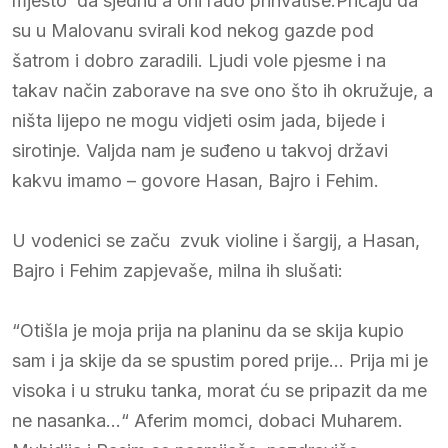
mjesto da sjednu a oni rado prihvatiše.Pričaju da
su u Malovanu svirali kod nekog gazde pod
šatrom i dobro zaradili. Ljudi vole pjesme i na
takav način zaborave na sve ono što ih okružuje, a
ništa lijepo ne mogu vidjeti osim jada, bijede i
sirotinje. Valjda nam je suđeno u takvoj državi
kakvu imamo – govore Hasan, Bajro i Fehim.
U vodenici se začu zvuk violine i šargij, a Hasan,
Bajro i Fehim zapjevaše, milna ih slušati:
“Otišla je moja prija na planinu da se skija kupio
sam i ja skije da se spustim pored prije… Prija mi je
visoka i u struku tanka, morat ću se pripazit da me
ne nasanka…“ Aferim momci, dobaci Muharem.