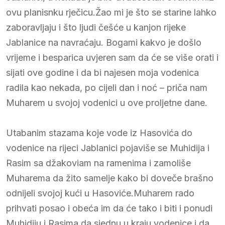
ovu planisnku rječicu.Žao mi je što se starine lahko
zaboravljaju i što ljudi češće u kanjon rijeke
Jablanice na navraćaju. Bogami kakvo je došlo
vrijeme i besparica uvjeren sam da će se više orati i
sijati ove godine i da bi najesen moja vodenica
radila kao nekada, po cijeli dan i noć – priča nam
Muharem u svojoj vodenici u ove proljetne dane.
Utabanim stazama koje vode iz Hasovića do
vodenice na rijeci Jablanici pojaviše se Muhidija i
Rasim sa džakoviam na ramenima i zamoliše
Muharema da žito samelje kako bi doveče brašno
odnijeli svojoj kući u Hasoviće.Muharem rado
prihvati posao i obeća im da će tako i biti i ponudi
Muhidiju i Rasima da sjednu u kraju vodenice i da