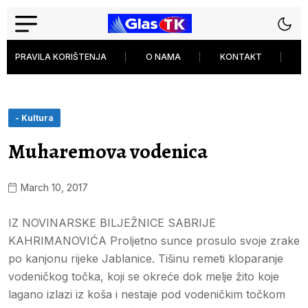
PRAVILA KORIŠTENJA
O NAMA
KONTAKT
P
- Kultura
Muharemova vodenica
March 10, 2017
IZ NOVINARSKE BILJEŽNICE SABRIJE
KAHRIMANOVIĆA Proljetno sunce prosulo svoje zrake
po kanjonu rijeke Jablanice. Tišinu remeti kloparanje
vodeničkog točka, koji se okreće dok melje žito koje
lagano izlazi iz koša i nestaje pod vodeničkim točkom