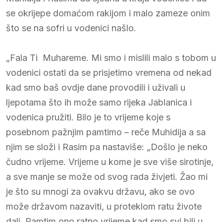
se okrijepe domaćom rakijom i malo zameze onim
što se na sofri u vodenici našlo.
„Fala Ti Muhareme. Mi smo i mislili malo s tobom u
vodenici ostati da se prisjetimo vremena od nekad
kad smo baš ovdje dane provodili i uživali u
ljepotama što ih može samo rijeka Jablanica i
vodenica pružiti. Bilo je to vrijeme koje s
posebnom pažnjim pamtimo – reče Muhidija a sa
njim se složi i Rasim pa nastaviše: „Došlo je neko
čudno vrijeme. Vrijeme u kome je sve više sirotinje,
a sve manje se može od svog rada živjeti. Žao mi
je što su mnogi za ovakvu državu, ako se ovo
može državom nazaviti, u proteklom ratu živote
dali. Pamtim ono ratno vrijeme kad smo svi bili u