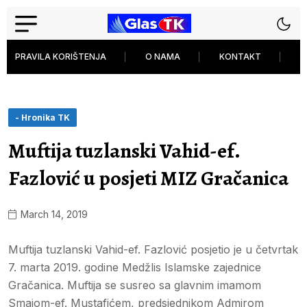
PRAVILA KORIŠTENJA
O NAMA
KONTAKT
P
- Hronika TK
Muftija tuzlanski Vahid-ef.
Fazlović u posjeti MIZ Gračanica
March 14, 2019
Muftija tuzlanski Vahid-ef. Fazlović posjetio je u četvrtak
7. marta 2019. godine Medžlis Islamske zajednice
Gračanica. Muftija se susreo sa glavnim imamom
Smajom-ef. Mustafićem, predsjednikom Admirom