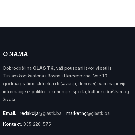
O NAMA
Dobrodošli na
GLAS TK
, vaš pouzdani izvor vijesti iz
Tuzlanskog kantona i Bosne i Hercegovine. Već
10
godina
pratimo aktuelna dešavanja, donoseći vam najnovije
informacije iz politike, ekonomije, sporta, kulture i društvenog
života.
Email:
redakcija
@glastk.ba
marketing
@glastk.ba
Kontakt:
035-228-575