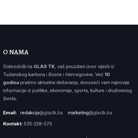
O NAMA
Dobrodošli na
GLAS TK
, vaš pouzdani izvor vijesti iz
Tuzlanskog kantona i Bosne i Hercegovine. Već
10
godina
pratimo aktuelna dešavanja, donoseći vam najnovije
informacije iz politike, ekonomije, sporta, kulture i društvenog
života.
Email:
redakcija
@glastk.ba
marketing
@glastk.ba
Kontakt:
035-228-575