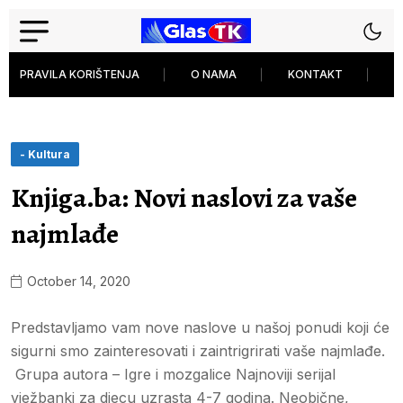
PRAVILA KORIŠTENJA
O NAMA
KONTAKT
P
- Kultura
Knjiga.ba: Novi naslovi za vaše
najmlađe
October 14, 2020
Predstavljamo vam nove naslove u našoj ponudi koji će
sigurni smo zainteresovati i zaintrigrirati vaše najmlađe.
Grupa autora – Igre i mozgalice Najnoviji serijal
vježbanki za djecu uzrasta 4-7 godina. Neobične,