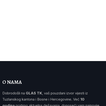
O NAMA
Dobrodošli na
GLAS TK
, vaš pouzdani izvor vijesti iz
Tuzlanskog kantona i Bosne i Hercegovine. Već
10
godina
pratimo aktuelna dešavanja, donoseći vam najnovije