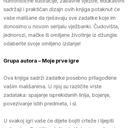
humoristične ilustracije, zabavne vježbe, edukativni
sadržaji i praktičan dizajn ovih knjiga potaknut će
vaše mališane da rješavaju sve zadatke koje im
donosimo u novom serijalu vježbanki. Čudovišta,
jednorozi, mačke ili omiljene životinje iz džungle:
odaberite svoje omiljeno izdanje!
Grupa autora
– Moje prve igre
Ova knjiga sadrži zadatke posebno prilagođene
vašim mališanima. U njoj su različite vrste
zadataka: spajanje isprekidanih linija, bojenje,
povezivanje istih predmeta, i sl.
U svakoj igri vaše će dijete bojiti crteže i lijepiti