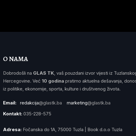
O NAMA
Dobrodošli na
GLAS TK
, vaš pouzdani izvor vijesti iz Tuzlansko
Hercegovine. Već
10 godina
pratimo aktuelna dešavanja, donos
iz politike, ekonomije, sporta, kulture i društvenog života.
Email:
redakcija
@glastk.ba
marketing
@glastk.ba
Kontakt:
035-228-575
Adresa:
Fočanska do 1A, 75000 Tuzla | Book d.o.o Tuzla