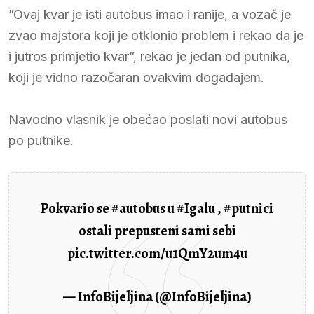
”Ovaj kvar je isti autobus imao i ranije, a vozač je
zvao majstora koji je otklonio problem i rekao da je
i jutros primjetio kvar”, rekao je jedan od putnika,
koji je vidno razočaran ovakvim događajem.
Navodno vlasnik je obećao poslati novi autobus
po putnike.
Pokvario se
#autobus
u
#Igalu
,
#putnici
ostali prepusteni sami sebi
pic.twitter.com/u1QmY2um4u
— InfoBijeljina (@InfoBijeljina)