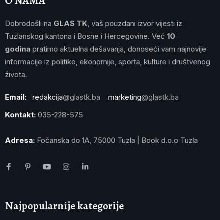
O NAMA
Dobrodošli na
GLAS TK
, vaš pouzdani izvor vijesti iz
Tuzlanskog kantona i Bosne i Hercegovine. Već
10
godina
pratimo aktuelna dešavanja, donoseći vam najnovije
informacije iz politike, ekonomije, sporta, kulture i društvenog
života.
Email:
redakcija
@glastk.ba
marketing
@glastk.ba
Kontakt:
035-228-575
Adresa:
Fočanska do 1A, 75000 Tuzla | Book d.o.o Tuzla
Najpopularnije kategorije