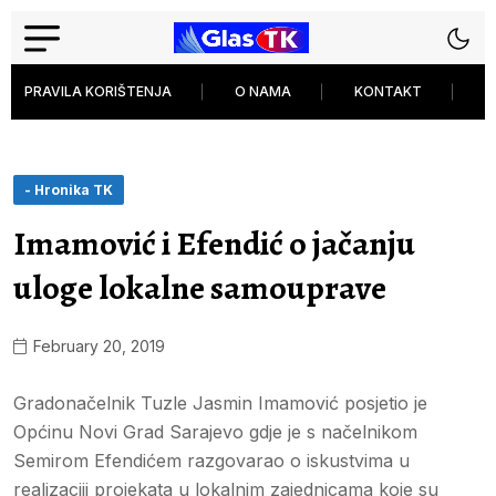
PRAVILA KORIŠTENJA
O NAMA
KONTAKT
P
- Hronika TK
Imamović i Efendić o jačanju
uloge lokalne samouprave
February 20, 2019
Gradonačelnik Tuzle Jasmin Imamović posjetio je
Općinu Novi Grad Sarajevo gdje je s načelnikom
Semirom Efendićem razgovarao o iskustvima u
realizaciji projekata u lokalnim zajednicama koje su