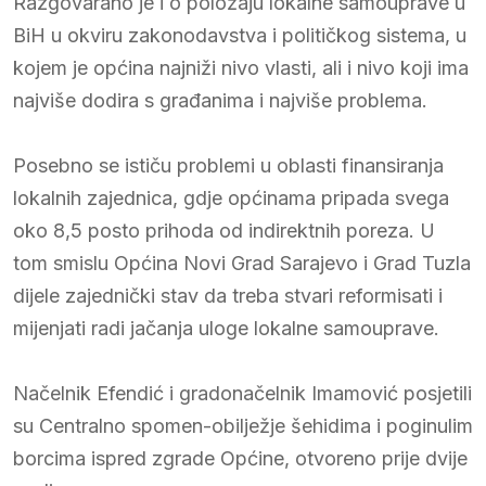
Razgovarano je i o položaju lokalne samouprave u
BiH u okviru zakonodavstva i političkog sistema, u
kojem je općina najniži nivo vlasti, ali i nivo koji ima
najviše dodira s građanima i najviše problema.
Posebno se ističu problemi u oblasti finansiranja
lokalnih zajednica, gdje općinama pripada svega
oko 8,5 posto prihoda od indirektnih poreza. U
tom smislu Općina Novi Grad Sarajevo i Grad Tuzla
dijele zajednički stav da treba stvari reformisati i
mijenjati radi jačanja uloge lokalne samouprave.
Načelnik Efendić i gradonačelnik Imamović posjetili
su Centralno spomen-obilježje šehidima i poginulim
borcima ispred zgrade Općine, otvoreno prije dvije