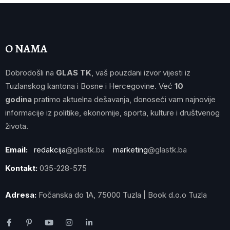
O NAMA
Dobrodošli na
GLAS TK
, vaš pouzdani izvor vijesti iz
Tuzlanskog kantona i Bosne i Hercegovine. Već
10
godina
pratimo aktuelna dešavanja, donoseći vam najnovije
informacije iz politike, ekonomije, sporta, kulture i društvenog
života.
Email:
redakcija
@glastk.ba
marketing
@glastk.ba
Kontakt:
035-228-575
Adresa:
Fočanska do 1A, 75000 Tuzla | Book d.o.o Tuzla