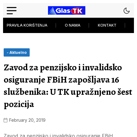
PRAVILA KORIŠTENJA
O NAMA
KONTAKT
P
- Aktuelno
Zavod za penzijsko i invalidsko
osiguranje FBiH zapošljava 16
službenika: U TK upražnjeno šest
pozicija
February 20, 2019
Zavod za penzijsko i invalidsko osiguranje FBiH