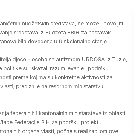
graničenih budžetskih sredstava, ne može udovoljiti
vanje sredstava iz Budžeta FBiH za nastavak
stanova bila dovedena u funkcionalno stanje.
ditelja djece – osoba sa autizmom URDOSA iz Tuzle,
e politike su iskazali razumijevanje i podršku
žnosti prema kojima su konkretne aktivnosti za
lasti, preciznije na resornom ministarstvu
nja federalnih i kantonalnih ministarstava iz oblasti
Vlade Federacije BiH za podršku projektu,
antonalnih organa vlasti, počne s realizacijom ove