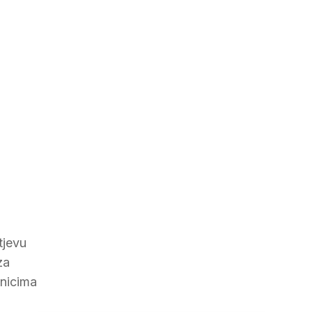
tjevu
za
vnicima