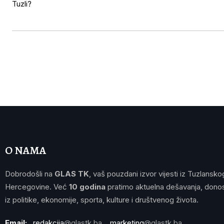
O NAMA
Dobrodošli na
GLAS TK
, vaš pouzdani izvor vijesti iz Tuzlansko
Hercegovine. Već
10 godina
pratimo aktuelna dešavanja, donos
iz politike, ekonomije, sporta, kulture i društvenog života.
Email:
redakcija
@glastk.ba
marketing
@glastk.ba