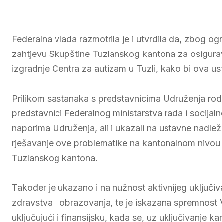
Federalna vlada razmotrila je i utvrdila da, zbog o
zahtjevu Skupštine Tuzlanskog kantona za osigura
izgradnje Centra za autizam u Tuzli, kako bi ova u
Prilikom sastanaka s predstavnicima Udruženja ro
predstavnici Federalnog ministarstva rada i socijaln
naporima Udruženja, ali i ukazali na ustavne nadle
rješavanje ove problematike na kantonalnom nivou v
Tuzlanskog kantona.
Također je ukazano i na nužnost aktivnijeg uključiva
zdravstva i obrazovanja, te je iskazana spremnost 
uključujući i finansijsku, kada se, uz uključivanje k