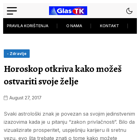
PRAVILA KORIŠTENJA
O NAMA
KONTAKT
P
- Zdravlje
Horoskop otkriva kako možeš
ostvariti svoje želje
August 27, 2017
Svaki astrološki znak je povezan sa svojim jedinstvenim
izazovima kada je u pitanju “zakon privlačnosti”. Bilo da
vizualizirate prosperitet, uspješniju karijeru ili sretnu
vezu, evo šta trebate znati o tome kako možete