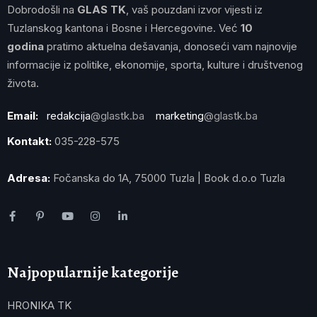
Dobrodošli na
GLAS TK
, vaš pouzdani izvor vijesti iz
Tuzlanskog kantona i Bosne i Hercegovine. Već
10
godina
pratimo aktuelna dešavanja, donoseći vam najnovije
informacije iz politike, ekonomije, sporta, kulture i društvenog
života.
Email:
redakcija
@glastk.ba
marketing
@glastk.ba
Kontakt:
035-228-575
Adresa:
Fočanska do 1A, 75000 Tuzla | Book d.o.o Tuzla
Najpopularnije kategorije
HRONIKA TK