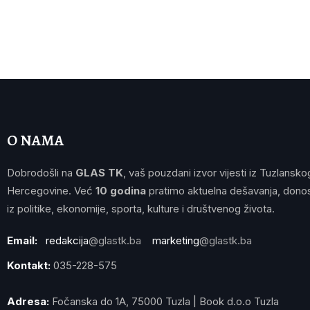
O NAMA
Dobrodošli na
GLAS TK
, vaš pouzdani izvor vijesti iz Tuzlansko
Hercegovine. Već
10 godina
pratimo aktuelna dešavanja, donos
iz politike, ekonomije, sporta, kulture i društvenog života.
Email:
redakcija
@glastk.ba
marketing
@glastk.ba
Kontakt:
035-228-575
Adresa:
Fočanska do 1A, 75000 Tuzla | Book d.o.o Tuzla