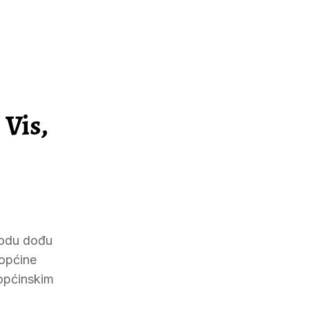
 Vis,
iodu dođu
 općine
 općinskim