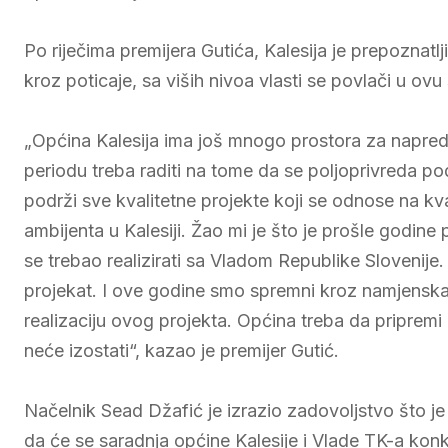
Po riječima premijera Gutića, Kalesija je prepoznatlj
kroz poticaje, sa viših nivoa vlasti se povlači u ovu
„Općina Kalesija ima još mnogo prostora za napred
periodu treba raditi na tome da se poljoprivreda pod
podrži sve kvalitetne projekte koji se odnose na kv
ambijenta u Kalesiji. Žao mi je što je prošle godine
se trebao realizirati sa Vladom Republike Sloveni
projekat. I ove godine smo spremni kroz namjenska
realizaciju ovog projekta. Općina treba da pripremi 
neće izostati“, kazao je premijer Gutić.
Načelnik Sead Džafić je izrazio zadovoljstvo što j
da će se saradnja općine Kalesije i Vlade TK-a konk