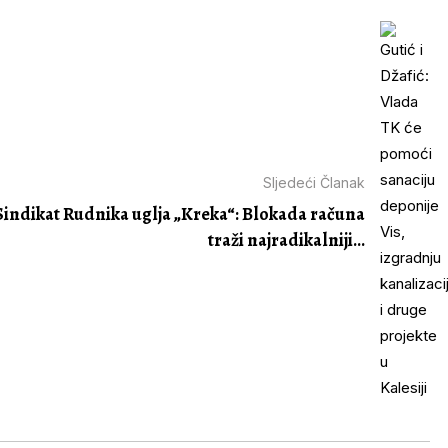
Sljedeći Članak
Sindikat Rudnika uglja „Kreka“: Blokada računa
traži najradikalniji...