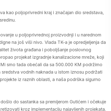
iva kao poljoprivredni kraj i značajan dio sredstava,
 sredinu.
ovanje u poljoprivrednoj proizvodnji i u narednom
igne na još viši nivo. Vlada TK-a je opredjeljenja da
alitet života građana i poboljšanje poslovnog
 propao projekat izgradnje kanalizacione mreže, koji
je. Mi smo tada obećali da sa 500.000 KM podržimo
 sredstva vodnih naknada u istom iznosu podržati
projekte iz raznih oblasti, a naša podrška sigurno
e došlo do sastanka sa premijerom Gutićem i očekuje
retizovati kroz implementaciju najavljenih projekata.