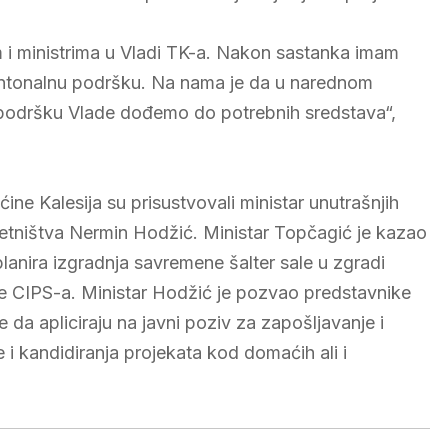
m i ministrima u Vladi TK-a. Nakon sastanka imam
kantonalnu podršku. Na nama je da u narednom
 podršku Vlade dođemo do potrebnih sredstava“,
ne Kalesija su prisustvovali ministar unutrašnjih
zetništva Nermin Hodžić. Ministar Topčagić je kazao
lanira izgradnja savremene šalter sale u zgradi
orije CIPS-a. Ministar Hodžić je pozvao predstavnike
 da apliciraju na javni poziv za zapošljavanje i
i kandidiranja projekata kod domaćih ali i