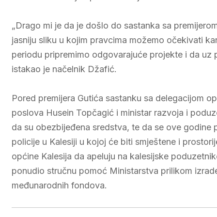
„Drago mi je da je došlo do sastanka sa premijero
jasniju sliku u kojim pravcima možemo očekivati 
periodu pripremimo odgovarajuće projekte i da uz
istakao je načelnik Džafić.
Pored premijera Gutića sastanku sa delegacijom opći
poslova Husein Topčagić i ministar razvoja i podu
da su obezbijeđena sredstva, te da se ove godine p
policije u Kalesiji u kojoj će biti smještene i prost
općine Kalesija da apeluju na kalesijske poduzetnike
ponudio stručnu pomoć Ministarstva prilikom izrade 
međunarodnih fondova.