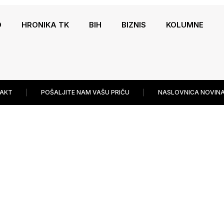
O
HRONIKA TK
BIH
BIZNIS
KOLUMNE
AKT
POŠALJITE NAM VAŠU PRIČU
NASLOVNICA NOVINA