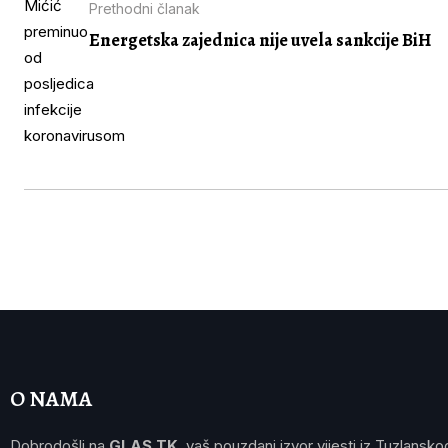
Prethodni članak
Energetska zajednica nije uvela sankcije BiH
O NAMA
Dobrodošli na
GLAS TK
, vaš pouzdani izvor vijesti iz Tuzlansko