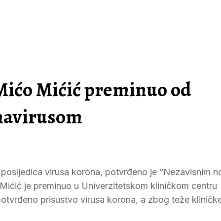
Mićo Mićić preminuo od
onavirusom
d posljedica virusa korona, potvrđeno je “Nezavisnim n
u. Mićić je preminuo u Univerzitetskom kliničkom centru
tvrđeno prisustvo virusa korona, a zbog teže kliničke