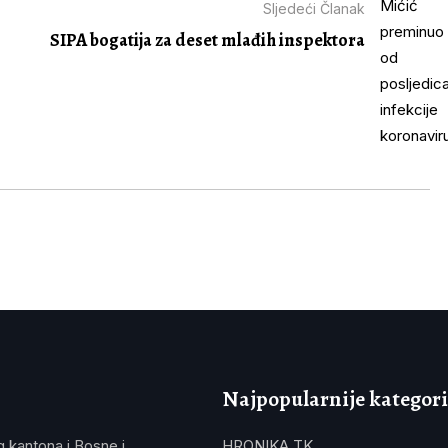
Sljedeći Članak
SIPA bogatija za deset mlađih inspektora
Najpopularnije kategori
g kantona i Bosne i
HRONIKA TK