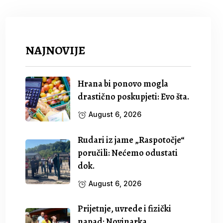
NAJNOVIJE
Hrana bi ponovo mogla
drastično poskupjeti: Evo šta.
August 6, 2026
Rudari iz jame „Raspotočje“
poručili: Nećemo odustati
dok.
August 6, 2026
Prijetnje, uvrede i fizički
napad: Novinarka