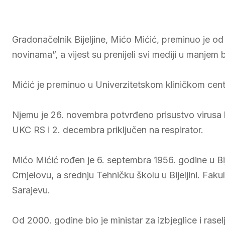
Gradonačelnik Bijeljine, Mićo Mićić, preminuo je o
novinama”, a vijest su prenijeli svi mediji u manjem b
Mićić je preminuo u Univerzitetskom kliničkom cent
Njemu je 26. novembra potvrđeno prisustvo virusa k
UKC RS i 2. decembra priključen na respirator.
Mićo Mićić rođen je 6. septembra 1956. godine u Bij
Crnjelovu, a srednju Tehničku školu u Bijeljini. Fakul
Sarajevu.
Od 2000. godine bio je ministar za izbjeglice i rase