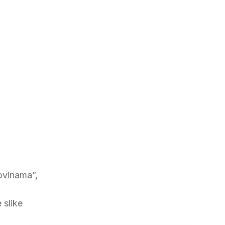
ovinama”,
 slike