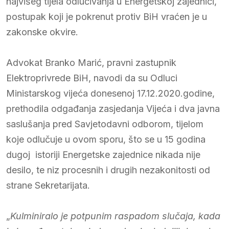
najvišeg tijela odlučivanja u Energetskoj zajednici,
postupak koji je pokrenut protiv BiH vraćen je u
zakonske okvire.
Advokat Branko Marić, pravni zastupnik
Elektroprivrede BiH, navodi da su Odluci
Ministarskog vijeća donesenoj 17.12.2020.godine,
prethodila odgađanja zasjedanja Vijeća i dva javna
saslušanja pred Savjetodavni odborom, tijelom
koje odlučuje u ovom sporu, što se u 15 godina
dugoj istoriji Energetske zajednice nikada nije
desilo, te niz procesnih i drugih nezakonitosti od
strane Sekretarijata.
„
Kulminiralo je potpunim raspadom slučaja, kada