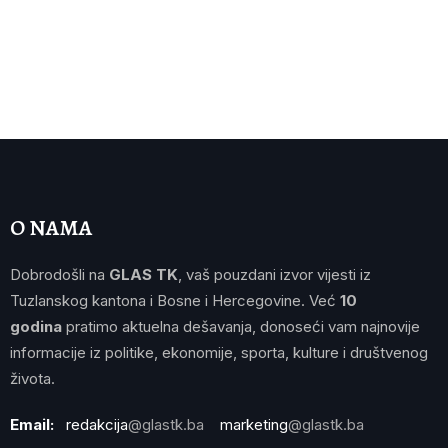
O NAMA
Dobrodošli na
GLAS TK
, vaš pouzdani izvor vijesti iz
Tuzlanskog kantona i Bosne i Hercegovine. Već
10
godina
pratimo aktuelna dešavanja, donoseći vam najnovije
informacije iz politike, ekonomije, sporta, kulture i društvenog
života.
Email:
redakcija
@glastk.ba
marketing
@glastk.ba