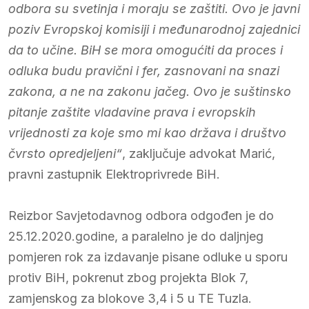
odbora su svetinja i moraju se zaštiti. Ovo je javni
poziv Evropskoj komisiji i međunarodnoj zajednici
da to učine. BiH se mora omogućiti da proces i
odluka budu pravični i fer, zasnovani na snazi
zakona, a ne na zakonu jačeg. Ovo je suštinsko
pitanje zaštite vladavine prava i evropskih
vrijednosti za koje smo mi kao država i društvo
čvrsto opredjeljeni“
, zaključuje advokat Marić,
pravni zastupnik Elektroprivrede BiH.
Reizbor Savjetodavnog odbora odgođen je do
25.12.2020.godine, a paralelno je do daljnjeg
pomjeren rok za izdavanje pisane odluke u sporu
protiv BiH, pokrenut zbog projekta Blok 7,
zamjenskog za blokove 3,4 i 5 u TE Tuzla.