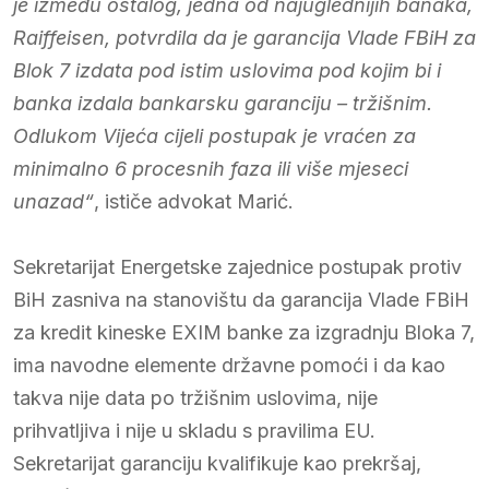
je između ostalog, jedna od najuglednijih banaka,
Raiffeisen, potvrdila da je garancija Vlade FBiH za
Blok 7 izdata pod istim uslovima pod kojim bi i
banka izdala bankarsku garanciju – tržišnim.
Odlukom Vijeća cijeli postupak je
vraćen za
minimalno 6 procesnih faza ili više mjeseci
unazad
“
, ističe advokat Marić.
Sekretarijat Energetske zajednice postupak protiv
BiH zasniva na stanovištu da garancija Vlade FBiH
za kredit kineske EXIM banke za izgradnju Bloka 7,
ima navodne elemente državne pomoći i da kao
takva nije data po tržišnim uslovima, nije
prihvatljiva i nije u skladu s pravilima EU.
Sekretarijat garanciju kvalifikuje kao prekršaj,