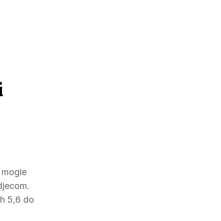
i
i mogle
 djecom.
ih 5,6 do