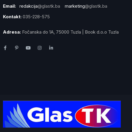
Email:
redakcija
@glastk.ba
marketing
@glastk.ba
Kontakt:
035-228-575
Adresa:
Fočanska do 1A, 75000 Tuzla | Book d.o.o Tuzla