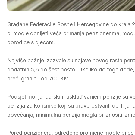
Građane Federacije Bosne i Hercegovine do kraja 
bi mogle donijeti veća primanja penzionerima, mogu
porodice s djecom.
Najviše pažnje izazvale su najave novog rasta penzi
dodatnih 5,6 do šest posto. Ukoliko do toga dođe, 
preći granicu od 700 KM.
Podsjetimo, januarskim usklađivanjem penzije su ve
penzija za korisnike koji su pravo ostvarili do 1.
povećanja, minimalna penzija mogla bi iznositi izm
Pored penzionera, određene promjene mogle bi osjetit