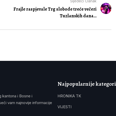
Sljedeći Članak
Frajle raspjevale Trg slobode treće večeri
Tuzlanskih dana...
Najpopularnije kategori
g kantona i Bosne i
HRONIKA TK
eći vam najnovije informacije
VIJESTI