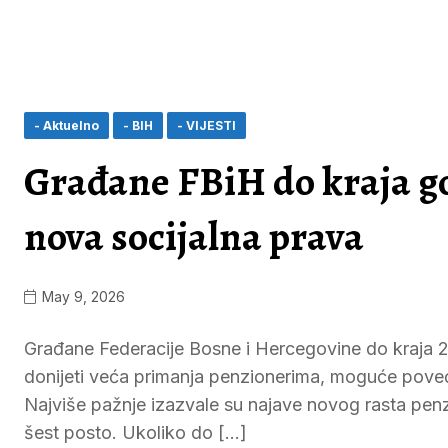
- Aktuelno
- BIH
- VIJESTI
Građane FBiH do kraja go
nova socijalna prava
May 9, 2026
Građane Federacije Bosne i Hercegovine do kraja 
donijeti veća primanja penzionerima, moguće poveća
Najviše pažnje izazvale su najave novog rasta penz
šest posto. Ukoliko do […]