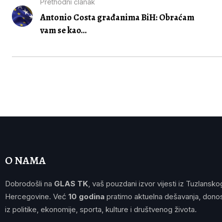
Prethodni članak
Antonio Costa građanima BiH: Obraćam
vam se kao...
O NAMA
Dobrodošli na
GLAS TK
, vaš pouzdani izvor vijesti iz Tuzlansko
Hercegovine. Već
10 godina
pratimo aktuelna dešavanja, donos
iz politike, ekonomije, sporta, kulture i društvenog života.