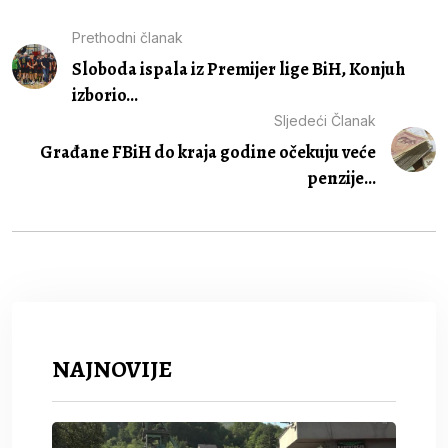
Prethodni članak
Sloboda ispala iz Premijer lige BiH, Konjuh
izborio...
Sljedeći Članak
Građane FBiH do kraja godine očekuju veće
penzije...
NAJNOVIJE