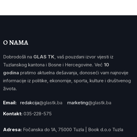
O NAMA
Dobrodošli na
GLAS TK
, vaš pouzdani izvor vijesti iz
Tuzlanskog kantona i Bosne i Hercegovine. Već
10
godina
pratimo aktuelna dešavanja, donoseći vam najnovije
informacije iz politike, ekonomije, sporta, kulture i društvenog
života.
Email:
redakcija
@glastk.ba
marketing
@glastk.ba
Kontakt:
035-228-575
Adresa:
Fočanska do 1A, 75000 Tuzla | Book d.o.o Tuzla