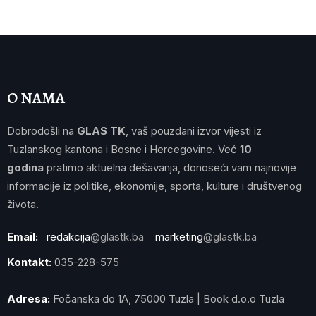
O NAMA
Dobrodošli na
GLAS TK
, vaš pouzdani izvor vijesti iz
Tuzlanskog kantona i Bosne i Hercegovine. Već
10
godina
pratimo aktuelna dešavanja, donoseći vam najnovije
informacije iz politike, ekonomije, sporta, kulture i društvenog
života.
Email:
redakcija
@glastk.ba
marketing
@glastk.ba
Kontakt:
035-228-575
Adresa:
Fočanska do 1A, 75000 Tuzla | Book d.o.o Tuzla