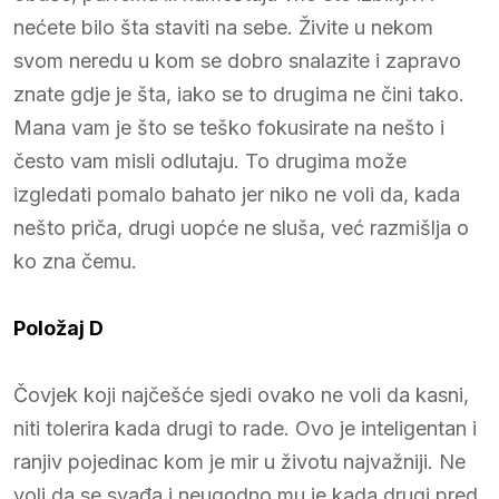
nećete bilo šta staviti na sebe. Živite u nekom
svom neredu u kom se dobro snalazite i zapravo
znate gdje je šta, iako se to drugima ne čini tako.
Mana vam je što se teško fokusirate na nešto i
često vam misli odlutaju. To drugima može
izgledati pomalo bahato jer niko ne voli da, kada
nešto priča, drugi uopće ne sluša, već razmišlja o
ko zna čemu.
Položaj D
Čovjek koji najčešće sjedi ovako ne voli da kasni,
niti tolerira kada drugi to rade. Ovo je inteligentan i
ranjiv pojedinac kom je mir u životu najvažniji. Ne
voli da se svađa i neugodno mu je kada drugi pred