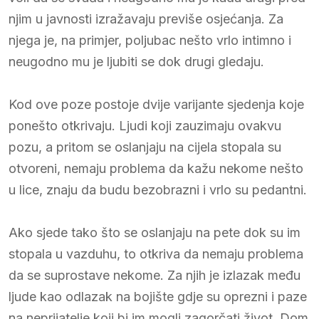
njim u javnosti izražavaju previše osjećanja. Za
njega je, na primjer, poljubac nešto vrlo intimno i
neugodno mu je ljubiti se dok drugi gledaju.
Kod ove poze postoje dvije varijante sjedenja koje
ponešto otkrivaju. Ljudi koji zauzimaju ovakvu
pozu, a pritom se oslanjaju na cijela stopala su
otvoreni, nemaju problema da kažu nekome nešto
u lice, znaju da budu bezobrazni i vrlo su pedantni.
Ako sjede tako što se oslanjaju na pete dok su im
stopala u vazduhu, to otkriva da nemaju problema
da se suprostave nekome. Za njih je izlazak među
ljude kao odlazak na bojište gdje su oprezni i paze
na neprijatelje koji bi im mogli zagorčati život. Dom