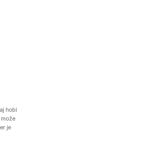
aj hobi
a može
er je