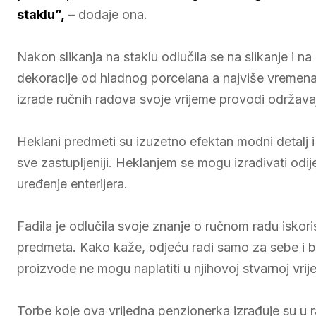
staklu”,
– dodaje ona.
Nakon slikanja na staklu odlučila se na slikanje i na
dekoracije od hladnog porcelana a najviše vremena 
izrade ručnih radova svoje vrijeme provodi održavaj
Heklani predmeti su izuzetno efektan modni detalj i
sve zastupljeniji. Heklanjem se mogu izrađivati odije
uređenje enterijera.
Fadila je odlučila svoje znanje o ručnom radu iskoris
predmeta. Kako kaže, odjeću radi samo za sebe i bli
proizvode ne mogu naplatiti u njihovoj stvarnoj vrij
Torbe koje ova vrijedna penzionerka izrađuje su u ra