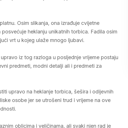
 platnu. Osim slikanja, ona izrađuje cvijetne
posvećuje heklanju unikatnih torbica. Fadila osim
ući vrt u kojeg ulaže mnogo ljubavi.
 upravo iz tog razloga u posljednje vrijeme postaju
vni predmeti, modni detalji ali i predmeti za
titi upravo na heklanje torbica, šešira i odijevnih
ske osobe jer se utrošeni trud i vrijeme na ove
ednosti.
znim oblicima i veličinama, ali svaki njen rad je