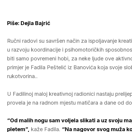
Piše: Dejla Bajrić
Ručni radovi su savršen način za ispoljavanje kreat
u razvoju koordinacije i psihomotoričkih sposobnos
biti samo povremeni hobi, za neke ljude ove aktivn
primjer je Fadila Peštelić iz Banovića koja svoje 
rukotvorina..
U Fadilinoj maloj kreativnoj radionici nastaju prelije
provela je na radnom mjestu matičara a dane od dol
“Od malih nogu sam voljela slikati a uz svoju m
pletem”,
kaže Fadila.
“Na nagovor svog muža koji