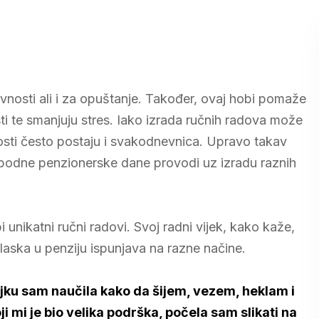
ivnosti ali i za opuštanje. Također, ovaj hobi pomaže
ti te smanjuju stres. Iako izrada ručnih radova može
osti često postaju i svakodnevnica. Upravo takav
slobodne penzionerske dane provodi uz izradu raznih
pi unikatni ručni radovi. Svoj radni vijek, kako kaže,
aska u penziju ispunjava na razne načine.
ajku sam naučila kako da šijem, vezem, heklam i
 mi je bio velika podrška, počela sam slikati na