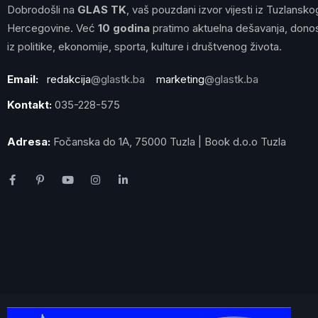
Dobrodošli na
GLAS TK
, vaš pouzdani izvor vijesti iz Tuzlansko
Hercegovine. Već
10 godina
pratimo aktuelna dešavanja, donos
iz politike, ekonomije, sporta, kulture i društvenog života.
Email:
redakcija
@glastk.ba
marketing
@glastk.ba
Kontakt:
035-228-575
Adresa:
Fočanska do 1A, 75000 Tuzla | Book d.o.o Tuzla