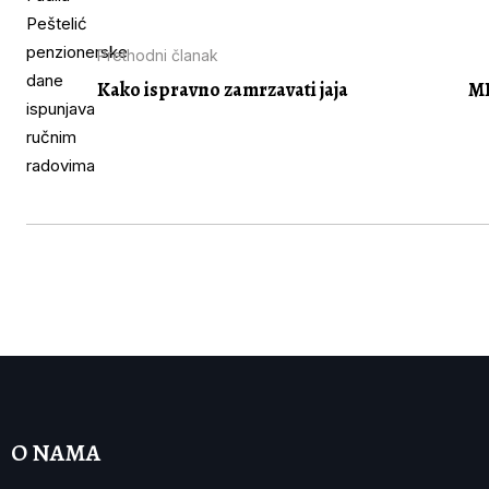
Prethodni članak
Kako ispravno zamrzavati jaja
MI
O NAMA