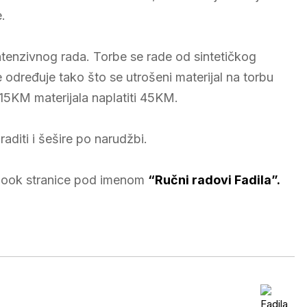
.
ntenzivnog rada. Torbe se rade od sintetičkog
e određuje tako što se utrošeni materijal na torbu
15KM materijala naplatiti 45KM.
diti i šešire po narudžbi.
ebook stranice pod imenom
“Ručni radovi Fadila”.