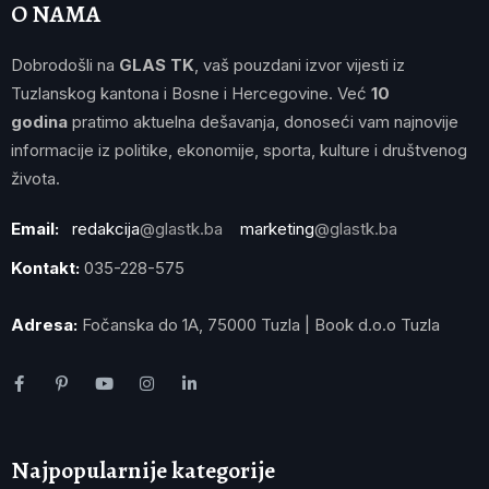
O NAMA
Dobrodošli na
GLAS TK
, vaš pouzdani izvor vijesti iz
Tuzlanskog kantona i Bosne i Hercegovine. Već
10
godina
pratimo aktuelna dešavanja, donoseći vam najnovije
informacije iz politike, ekonomije, sporta, kulture i društvenog
života.
Email:
redakcija
@glastk.ba
marketing
@glastk.ba
Kontakt:
035-228-575
Adresa:
Fočanska do 1A, 75000 Tuzla | Book d.o.o Tuzla
Najpopularnije kategorije