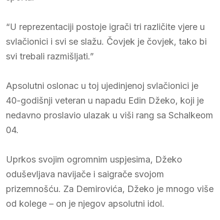
“U reprezentaciji postoje igrači tri različite vjere u
svlačionici i svi se slažu. Čovjek je čovjek, tako bi
svi trebali razmišljati.”
Apsolutni oslonac u toj ujedinjenoj svlačionici je
40-godišnji veteran u napadu Edin Džeko, koji je
nedavno proslavio ulazak u viši rang sa Schalkeom
04.
Uprkos svojim ogromnim uspjesima, Džeko
oduševljava navijače i saigrače svojom
prizemnošću. Za Demirovića, Džeko je mnogo više
od kolege – on je njegov apsolutni idol.