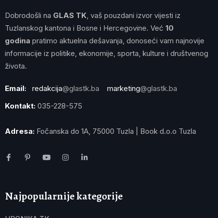
Dobrodošli na
GLAS TK
, vaš pouzdani izvor vijesti iz
Tuzlanskog kantona i Bosne i Hercegovine. Već
10
godina
pratimo aktuelna dešavanja, donoseći vam najnovije
informacije iz politike, ekonomije, sporta, kulture i društvenog
života.
Email:
redakcija
@glastk.ba
marketing
@glastk.ba
Kontakt:
035-228-575
Adresa:
Fočanska do 1A, 75000 Tuzla | Book d.o.o Tuzla
Najpopularnije kategorije