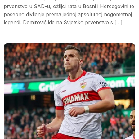
prvenstvo u SAD-u, ožiljci rata u Bosni i Hercegovini te
posebno divljenje prema jednoj apsolutnoj nogometnoj
legendi. Demirović ide na Svjetsko prvenstvo s […]