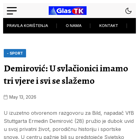
PRAVILA KORIŠTENJA
O NAMA
KONTAKT
P
- SPORT
Demirović: U svlačionici imamo
tri vjere i svi se slažemo
May 13, 2026
U izuzetno otvorenom razgovoru za Bild, napadač VfB
Stuttgarta Ermedin Demirović (28) pružio je dubok uvid
u svoj privatni život, porodičnu historiju i sportske
snove. U centru pažnje bili su predstojeće Svjetsko