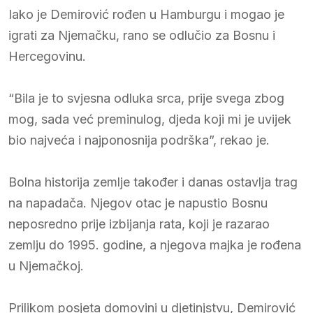
Iako je Demirović rođen u Hamburgu i mogao je
igrati za Njemačku, rano se odlučio za Bosnu i
Hercegovinu.
“Bila je to svjesna odluka srca, prije svega zbog
mog, sada već preminulog, djeda koji mi je uvijek
bio najveća i najponosnija podrška”, rekao je.
Bolna historija zemlje također i danas ostavlja trag
na napadača. Njegov otac je napustio Bosnu
neposredno prije izbijanja rata, koji je razarao
zemlju do 1995. godine, a njegova majka je rođena
u Njemačkoj.
Prilikom posjeta domovini u djetinjstvu, Demirović