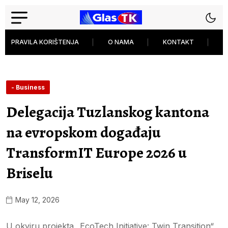
PRAVILA KORIŠTENJA
O NAMA
KONTAKT
P
- Business
Delegacija Tuzlanskog kantona
na evropskom događaju
TransformIT Europe 2026 u
Briselu
May 12, 2026
U okviru projekta „EcoTech Initiative: Twin Transition“,