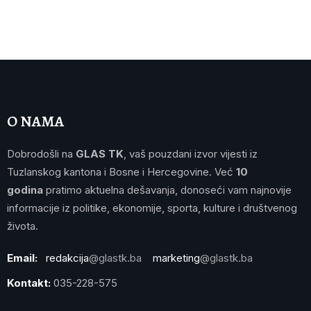
O NAMA
Dobrodošli na
GLAS TK
, vaš pouzdani izvor vijesti iz
Tuzlanskog kantona i Bosne i Hercegovine. Već
10
godina
pratimo aktuelna dešavanja, donoseći vam najnovije
informacije iz politike, ekonomije, sporta, kulture i društvenog
života.
Email:
redakcija
@glastk.ba
marketing
@glastk.ba
Kontakt:
035-228-575