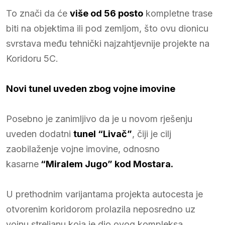
To znači da će
više od 56 posto
kompletne trase
biti na objektima ili pod zemljom, što ovu dionicu
svrstava među tehnički najzahtjevnije projekte na
Koridoru 5C.
Novi tunel uveden zbog vojne imovine
Posebno je zanimljivo da je u novom rješenju
uveden dodatni
tunel “Livač”
, čiji je cilj
zaobilaženje vojne imovine, odnosno
kasarne
“Miralem Jugo” kod Mostara.
U prethodnim varijantama projekta autocesta je
otvorenim koridorom prolazila neposredno uz
vojnu streljanu koja je dio ovog kompleksa.