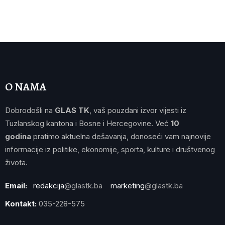
O NAMA
Dobrodošli na
GLAS TK
, vaš pouzdani izvor vijesti iz
Tuzlanskog kantona i Bosne i Hercegovine. Već
10
godina
pratimo aktuelna dešavanja, donoseći vam najnovije
informacije iz politike, ekonomije, sporta, kulture i društvenog
života.
Email:
redakcija
@glastk.ba
marketing
@glastk.ba
Kontakt:
035-228-575