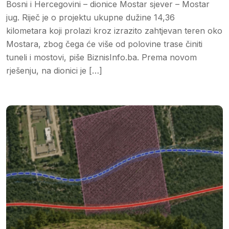
Bosni i Hercegovini – dionice Mostar sjever – Mostar
jug. Riječ je o projektu ukupne dužine 14,36
kilometara koji prolazi kroz izrazito zahtjevan teren oko
Mostara, zbog čega će više od polovine trase činiti
tuneli i mostovi, piše BiznisInfo.ba. Prema novom
rješenju, na dionici je […]