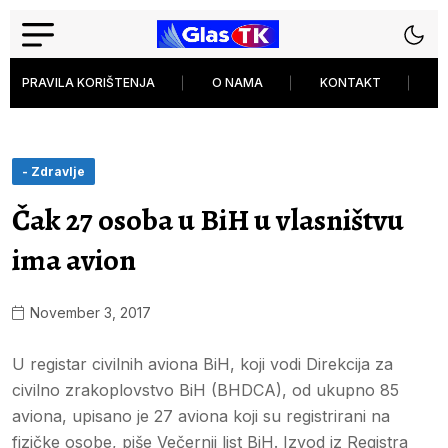
PRAVILA KORIŠTENJA
O NAMA
KONTAKT
P
- Zdravlje
Čak 27 osoba u BiH u vlasništvu
ima avion
November 3, 2017
U registar civilnih aviona BiH, koji vodi Direkcija za
civilno zrakoplovstvo BiH (BHDCA), od ukupno 85
aviona, upisano je 27 aviona koji su registrirani na
fizičke osobe, piše Večernji list BiH. Izvod iz Registra