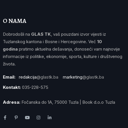
O NAMA
Dobrodošli na
GLAS TK
, vaš pouzdani izvor vijesti iz
Tuzlanskog kantona i Bosne i Hercegovine. Već
10
godina
pratimo aktuelna dešavanja, donoseći vam najnovije
informacije iz politike, ekonomije, sporta, kulture i društvenog
života.
Email:
redakcija
@glastk.ba
marketing
@glastk.ba
Kontakt:
035-228-575
Adresa:
Fočanska do 1A, 75000 Tuzla | Book d.o.o Tuzla