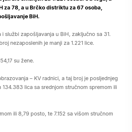
H za 78, a u Brčko distriktu za 67 osoba,
pošljavanje BiH.
 službi zapošljavanja u BiH, zaključno sa 31.
roj nezaposlenih je manji za 1.221 lice.
 54,17 su žene.
brazovanja – KV radnici, a taj broj je posljednjeg
m 134.383 lica sa srednjom stručnom spremom ili
mom ili 8,79 posto, te 7.152 sa višom stručnom