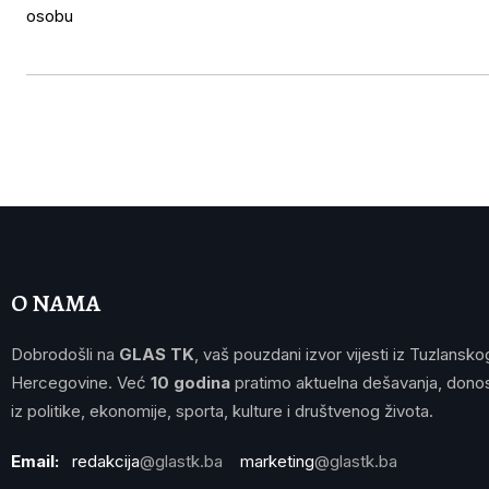
O NAMA
Dobrodošli na
GLAS TK
, vaš pouzdani izvor vijesti iz Tuzlansko
Hercegovine. Već
10 godina
pratimo aktuelna dešavanja, donos
iz politike, ekonomije, sporta, kulture i društvenog života.
Email:
redakcija
@glastk.ba
marketing
@glastk.ba