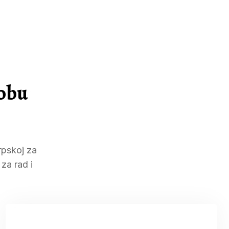
sobu
rpskoj za
za rad i