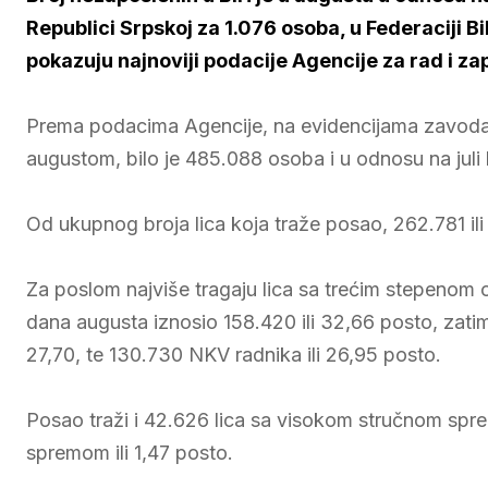
Republici Srpskoj za 1.076 osoba, u Federaciji Bi
pokazuju najnoviji podacije Agencije za rad i za
Prema podacima Agencije, na evidencijama zavoda i
augustom, bilo je 485.088 osoba i u odnosu na juli b
Od ukupnog broja lica koja traže posao, 262.781 ili
Za poslom najviše tragaju lica sa trećim stepenom o
dana augusta iznosio 158.420 ili 32,66 posto, zati
27,70, te 130.730 NKV radnika ili 26,95 posto.
Posao traži i 42.626 lica sa visokom stručnom spre
spremom ili 1,47 posto.