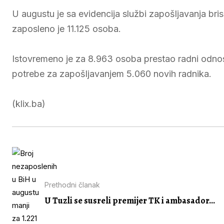
U augustu je sa evidencija službi zapošljavanja br
zaposleno je 11.125 osoba.
Istovremeno je za 8.963 osoba prestao radni odnos
potrebe za zapošljavanjem 5.060 novih radnika.
(klix.ba)
Prethodni članak
U Tuzli se susreli premijer TK i ambasador...