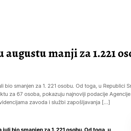
u augustu manji za 1.221 o
li bio smanjen za 1. 221 osobu. Od toga, u Republici S
iktu za 67 osoba, pokazuju najnoviji podacije Agencije 
idencijama zavoda i službi zapošljavanja […]
juli bio smanjen za 1. 221 osobu. Od toga, u