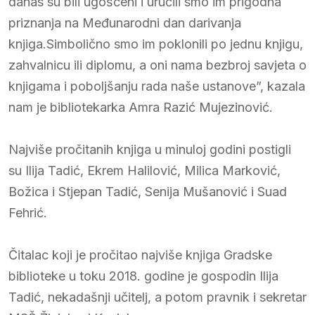
danas su bili ugošćeni i uručili smo im prigodna
priznanja na Međunarodni dan darivanja
knjiga.Simbolično smo im poklonili po jednu knjigu,
zahvalnicu ili diplomu, a oni nama bezbroj savjeta o
knjigama i poboljšanju rada naše ustanove”, kazala
nam je bibliotekarka Amra Razić Mujezinović.
Najviše pročitanih knjiga u minuloj godini postigli
su Ilija Tadić, Ekrem Halilović, Milica Marković,
Božica i Stjepan Tadić, Senija Mušanović i Suad
Fehrić.
Čitalac koji je pročitao najviše knjiga Gradske
biblioteke u toku 2018. godine je gospodin Ilija
Tadić, nekadašnji učitelj, a potom pravnik i sekretar