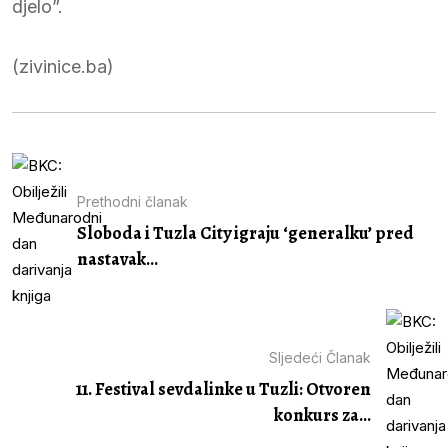
djelo”.
(zivinice.ba)
Prethodni članak
Sloboda i Tuzla City igraju ‘generalku’ pred
nastavak...
Sljedeći Članak
11. Festival sevdalinke u Tuzli: Otvoren
konkurs za...