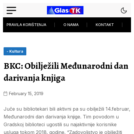
PRAVILA KORIŠTENJA
O NAMA
KONTAKT
P
- Kultura
BKC: Obilježili Međunarodni dan
darivanja knjiga
February 15, 2019
Juče su bibliotekari bili aktivni pa su obilježili 14.februar,
Međunarodni dan darivanja knjige. Tim povodom u
Gradskoj biblioteci ugostili su najaktivnije korisnike
usluga tokom 2018. godine. “Zadovoljstvo je obilježiti