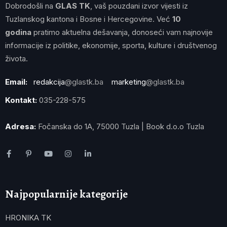
Dobrodošli na
GLAS TK
, vaš pouzdani izvor vijesti iz
Tuzlanskog kantona i Bosne i Hercegovine. Već
10
godina
pratimo aktuelna dešavanja, donoseći vam najnovije
informacije iz politike, ekonomije, sporta, kulture i društvenog
života.
Email:
redakcija
@glastk.ba
marketing
@glastk.ba
Kontakt:
035-228-575
Adresa:
Fočanska do 1A, 75000 Tuzla | Book d.o.o Tuzla
Najpopularnije kategorije
HRONIKA TK