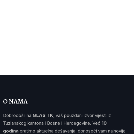
O NAMA
Dobrodošli na
GLAS TK
, vaš pouzdani izvor vijesti iz
Tuzlanskog kantona i Bosne i Hercegovine. Već
10
godina
pratimo aktuelna dešavanja, donoseći vam najnovije