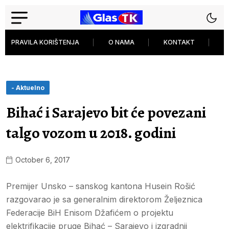
PRAVILA KORIŠTENJA
O NAMA
KONTAKT
P
- Aktuelno
Bihać i Sarajevo bit će povezani
talgo vozom u 2018. godini
October 6, 2017
Premijer Unsko – sanskog kantona Husein Rošić
razgovarao je sa generalnim direktorom Željeznica
Federacije BiH Enisom Džafićem o projektu
elektrifikacije pruge Bihać – Sarajevo i izgradnji