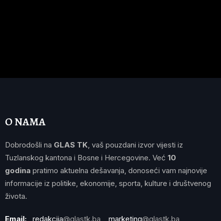
O NAMA
Dobrodošli na
GLAS TK
, vaš pouzdani izvor vijesti iz
Tuzlanskog kantona i Bosne i Hercegovine. Već
10
godina
pratimo aktuelna dešavanja, donoseći vam najnovije
informacije iz politike, ekonomije, sporta, kulture i društvenog
života.
Email:
redakcija
@glastk.ba
marketing
@glastk.ba