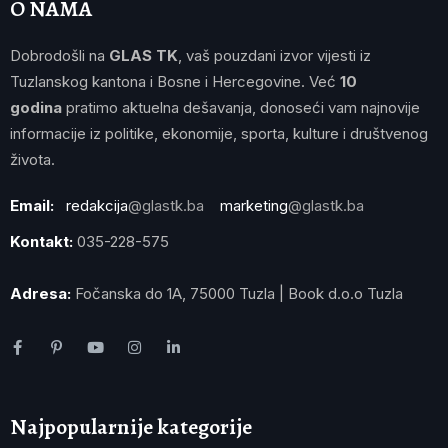
O NAMA
Dobrodošli na
GLAS TK
, vaš pouzdani izvor vijesti iz
Tuzlanskog kantona i Bosne i Hercegovine. Već
10
godina
pratimo aktuelna dešavanja, donoseći vam najnovije
informacije iz politike, ekonomije, sporta, kulture i društvenog
života.
Email:
redakcija
@glastk.ba
marketing
@glastk.ba
Kontakt:
035-228-575
Adresa:
Fočanska do 1A, 75000 Tuzla | Book d.o.o Tuzla
Najpopularnije kategorije