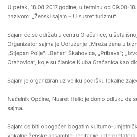
U petak, 18.08.2017.godine, u terminu od 09:00-18:
nazivom: „Ženski sajam – U susret turizmu“.
Sajam će se održati u centru Gračanice, u šetališnoj
Organizator sajma je Udruženje „Mreža žena u biznis
„Stjepan Polje“, „Behar“ Škahovica, „Pribava“; „Izv
Orahovica“, koje su članice Kluba Gračanica kao di
Sajam je organiziran uz veliku podršku lokalne zaj
Načelnik Općine, Nusret Helić je donio odluku da s
sajma.
Sajam će biti obogaćen bogatim kulturno-umjetničk
vokalne ženske ansamble, recitacije, interpretator