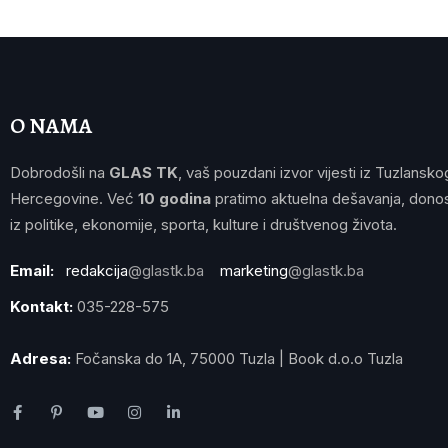
O NAMA
Dobrodošli na
GLAS TK
, vaš pouzdani izvor vijesti iz Tuzlansko
Hercegovine. Već
10 godina
pratimo aktuelna dešavanja, donos
iz politike, ekonomije, sporta, kulture i društvenog života.
Email:
redakcija
@glastk.ba
marketing
@glastk.ba
Kontakt:
035-228-575
Adresa:
Fočanska do 1A, 75000 Tuzla | Book d.o.o Tuzla