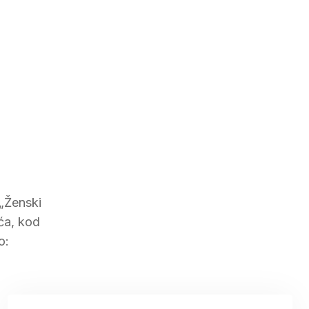
 „Ženski
ića, kod
o: