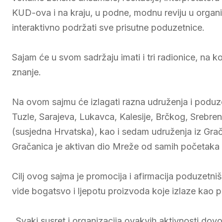
KUD-ova i na kraju, u podne, modnu reviju u organiz
interaktivno podržati sve prisutne poduzetnice.
Sajam će u svom sadržaju imati i tri radionice, na k
znanje.
Na ovom sajmu će izlagati razna udruženja i poduze
Tuzle, Sarajeva, Lukavca, Kalesije, Brčkog, Srebreni
(susjedna Hrvatska), kao i sedam udruženja iz Gračan
Gračanica je aktivan dio Mreže od samih početaka 
Cilj ovog sajma je promocija i afirmacija poduzetniš
vide bogatsvo i ljepotu proizvoda koje izlaze kao 
„Svaki susret i organizacija ovakvih aktivnosti do