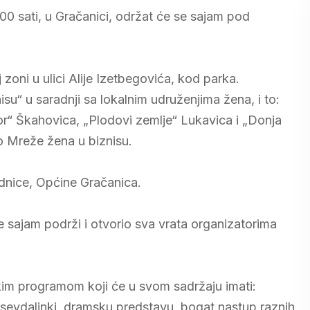
00 sati, u Gračanici, održat će se sajam pod
 zoni u ulici Alije Izetbegovića, kod parka.
u“ u saradnji sa lokalnim udruženjima žena, i to:
or“ Škahovica, „Plodovi zemlje“ Lukavica i „Donja
o Mreže žena u biznisu.
ednice, Općine Gračanica.
e sajam podrži i otvorio sva vrata organizatorima
im programom koji će u svom sadržaju imati:
a sevdalinki, dramsku predstavu, bogat nastup raznih