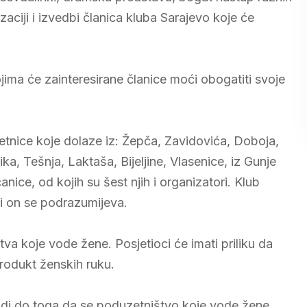
aciji i izvedbi članica kluba Sarajevo koje će
ojima će zainteresirane članice moći obogatiti svoje
tnice koje dolaze iz: Žepča, Zavidovića, Doboja,
ka, Tešnja, Laktaša, Bijeljine, Vlasenice, iz Gunje
ice, od kojih su šest njih i organizatori. Klub
i on se podrazumijeva.
tva koje vode žene. Posjetioci će imati priliku da
produkt ženskih ruku.
vodi do toga da se poduzetništvo koje vode žene