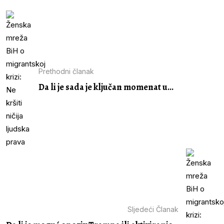
Prethodni članak
Da li je sada je ključan momenat u...
Sljedeći Članak