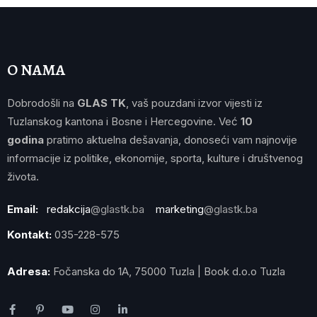
O NAMA
Dobrodošli na
GLAS TK
, vaš pouzdani izvor vijesti iz
Tuzlanskog kantona i Bosne i Hercegovine. Već
10
godina
pratimo aktuelna dešavanja, donoseći vam najnovije
informacije iz politike, ekonomije, sporta, kulture i društvenog
života.
Email:
redakcija
@glastk.ba
marketing
@glastk.ba
Kontakt:
035-228-575
Adresa:
Fočanska do 1A, 75000 Tuzla | Book d.o.o Tuzla