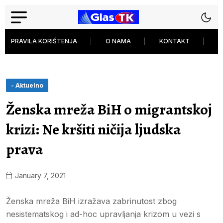
PRAVILA KORIŠTENJA
O NAMA
KONTAKT
P
- Aktuelno
Ženska mreža BiH o migrantskoj
krizi: Ne kršiti ničija ljudska
prava
January 7, 2021
Ženska mreža BiH izražava zabrinutost zbog
nesistematskog i ad-hoc upravljanja krizom u vezi s